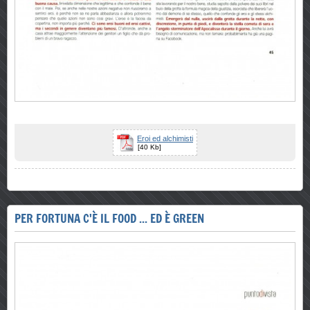
Eroi ed alchimisti
[40 Kb]
PER FORTUNA C'È IL FOOD ... ED È GREEN