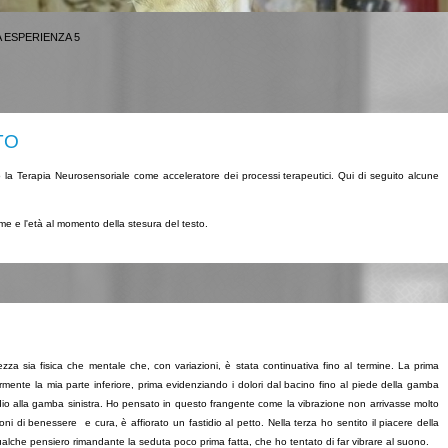
A ESPERIENZA 5
TO
no la Terapia Neurosensoriale come acceleratore dei processi terapeutici. Qui di seguito alcune
me e l'età al momento della stesura del testo.
ezza sia fisica che mentale che, con variazioni, è stata continuativa fino al termine. La prima
mente la mia parte inferiore, prima evidenziando i dolori dal bacino fino al piede della gamba
dio alla gamba sinistra. Ho pensato in questo frangente come la vibrazione non arrivasse molto
ni di benessere e cura, è affiorato un fastidio al petto. Nella terza ho sentito il piacere della
che pensiero rimandante la seduta poco prima fatta, che ho tentato di far vibrare al suono.