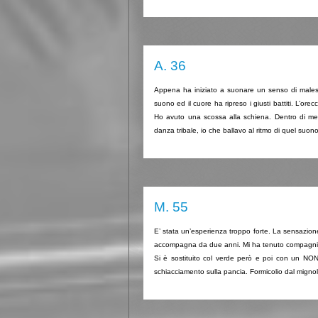
A. 36
Appena ha iniziato a suonare un senso di maless
suono ed il cuore ha ripreso i giusti battiti. L’ore
Ho avuto una scossa alla schiena. Dentro di me 
danza tribale, io che ballavo al ritmo di quel suono
M. 55
E’ stata un’esperienza troppo forte. La sensazione d
accompagna da due anni. Mi ha tenuto compagnia il
Si è sostituito col verde però e poi con un NON
schiacciamento sulla pancia. Formicolio dal mignolo 