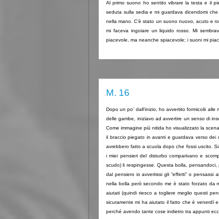
Al primo suono ho sentito vibrare la testa e il p
seduta sulla sedia e mi guardava dicendomi che t
nella mano. C’è stato un suono nuovo, acuto e ro
mi faceva ingoiare un liquido rosso. Mi sembrav
piacevole, ma neanche spiacevole; i suoni mi piac
M. 16
Dopo un po’ dall’inizio, ho avvertito formicolii alle
delle gambe, iniziavo ad avvertire un senso di ins
Come immagine più nitida ho visualizzato la scena
il braccio piegato in avanti e guardava verso d
avrebbero fatto a scuola dopo che fossi uscito. S
i miei pensieri del disturbo comparivano e scomp
scudo) li respingesse. Questa bolla, pensandoci,
dal pensiero io avvertissi gli “effetti” o pensas
nella bolla però secondo me è stato forzato da m
aiutati (quindi riesco a togliere meglio questi pe
sicuramente mi ha aiutato il fatto che è venerdì
perché avendo tante cose indietro tra appunti ecc. 