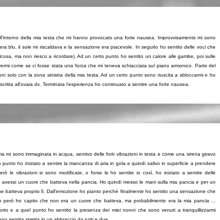
 all’interno della mia testa che mi hanno provocato una forte nausea. Improvvisamente mi sono
 era blu, il sole mi riscaldava e la sensazione era piacevole. In seguito ho sentito delle voci che
osa, ma non riesco a ricordare). Ad un certo punto ho sentito un calore alle gambe, poi sulle
uovermi come se ci fosse stata una forza che mi teneva schiacciata sul piano armonico. Parte del
oni solo con la zona sinistra della mia testa. Ad un certo punto sono riuscita a sbloccarmi e ho
critta all’ovaia dx. Terminata l’esperienza ho continuato a sentire una forte nausea.
ima mi sono immaginata in acqua, sentivo delle forti vibrazioni in testa e come una sirena giravo
punto ho iniziato a sentire la mancanza di aria in gola e quindi salivo in superficie a prendere
le vibrazioni si sono modificate, o forse le ho sentite io così, ho iniziato a sentire delle
se avessi un cuore che batteva nella pancia. Ho quindi messo le mani sulla mia pancia e per un
he batteva proprio lì. Dall’emozione ho pianto perché finalmente ho sentito una sensazione che
 però ho capito che non era un cuore che batteva, ma probabilmente era la mia pancia ...
onforto e a quel punto ho sentito la presenza dei miei nonni che sono venuti a tranquillizzarmi
no sentita stretta in un abbraccio da tutti e due.