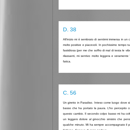
D. 38
All’inizio mi è sembrato di sentirmi immersa in un 
molto positive e piacevoli. In pochissimo tempo tut
fastidiosa (per me che soffro di mal di testa le vib
rilassanti, mi sentivo molto leggera e veramente
fatica.
C. 56
Un giretto in Paradiso. Inteso come luogo dove si
basso che ha portato la paura. L’ho percepito co
questo cambio. Il secondo colpo basso mi ha col
un leggero dolore al ginocchio sinistro che pe
qualche minuto. Mi ha sempre accompagnato il pens