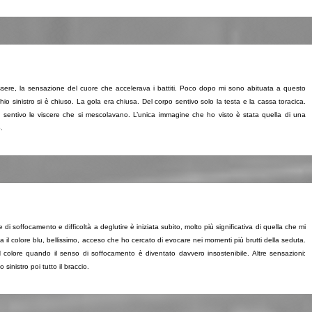
ere, la sensazione del cuore che accelerava i battiti. Poco dopo mi sono abituata a questo
cchio sinistro si è chiuso. La gola era chiusa. Del corpo sentivo solo la testa e la cassa toracica.
sentivo le viscere che si mescolavano. L’unica immagine che ho visto è stata quella di una
.
i soffocamento e difficoltà a deglutire è iniziata subito, molto più significativa di quella che mi
 colore blu, bellissimo, acceso che ho cercato di evocare nei momenti più brutti della seduta.
 colore quando il senso di soffocamento è diventato davvero insostenibile. Altre sensazioni:
sinistro poi tutto il braccio.