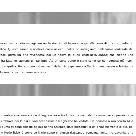
 emesso mi ha fatto immaginare un bastoncino di legno su e giù all’interno di un cono profondo
ondine. Questo suono si ripeteva come un’eco. Inoltre ho immaginato delle forme realizzate dal
so: prima un otto rovesciato, poi un nastro (di quelli usati nella danza) che creano una
 mi ha fatto immaginare un tamburo. Ad un certo punto è stato come se non sentissi più mani,
anquillità. Ho ricordato dei momenti della mia esperienza a Dublino con piacere e felicità. La
nto serena, senza preoccupazioni.
o un’estrema sensazione di leggerezza a livello fisico e mentale. Le immagini e i pensieri che
rattava per lo più di volti sconosciuti e luoghi che ho visitato. Ho pensato a mia sorella M. e
l punto mi sono chiesto se mio nonno sarebbe stato presente: in un primo momento lo era, poi
A livello fisico è come se il mio corpo si stesse rilassando completamente, ho avvertito una