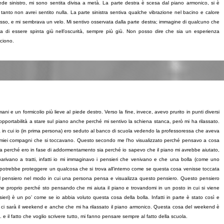
iede sinistro, mi sono sentita divisa a metà. La parte destra è scesa dal piano armonico, si è
anto non avrei sentito nulla. La parte sinistra sentiva qualche vibrazione nel bacino e calore
sso, e mi sembrava un velo. Mi sentivo osservata dalla parte destra; immagine di qualcuno che
a di essere spinta giù nell’oscurità, sempre più giù. Non posso dire che sia un esperienza
ciono.
 mani e un formicolio più lieve al piede destro. Verso la fine, invece, avevo prurito in punti diversi
opportabilità a stare sul piano anche perché mi sentivo la schiena stanca, però mi ha rilassato.
 in cui io (in prima persona) ero seduto al banco di scuola vedendo la professoressa che aveva
ei miei compagni che si toccavano. Questo secondo me l’ho visualizzato perché pensavo a cosa
ia perché ero in fase di addormentamento sia perché io sapevo che il piano mi avrebbe aiutato,
arivano a tratti, infatti io mi immaginavo i pensieri che venivano e che una bolla (come uno
 potrebbe proteggere un qualcosa che si trova all’interno come se questa cosa venisse toccata
si al pensiero nel modo in cui una persona pensa e visualizza questo pensiero. Questo pensiero
e proprio perché sto pensando che mi aiuta il piano e trovandomi in un posto in cui si viene
nsieri) è un po’ come se io abbia voluto questa cosa della bolla. Infatti in parte è stato così e
 e ci sarà il weekend e anche che mi ha rilassato il piano armonico. Questa cosa del weekend è
e il fatto che voglio scrivere tutto, mi fanno pensare sempre al fatto della scuola.