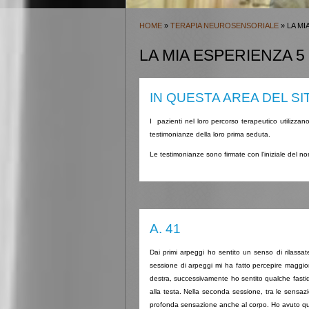
HOME
»
TERAPIA NEUROSENSORIALE
» LA MI
LA MIA ESPERIENZA 5
IN QUESTA AREA DEL SI
I pazienti nel loro percorso terapeutico utilizza
testimonianze della loro prima seduta.
Le testimonianze sono firmate con l'iniziale del no
A. 41
Dai primi arpeggi ho sentito un senso di rilassat
sessione di arpeggi mi ha fatto percepire maggior
destra, successivamente ho sentito qualche fasti
alla testa. Nella seconda sessione, tra le sensazio
profonda sensazione anche al corpo. Ho avuto qual