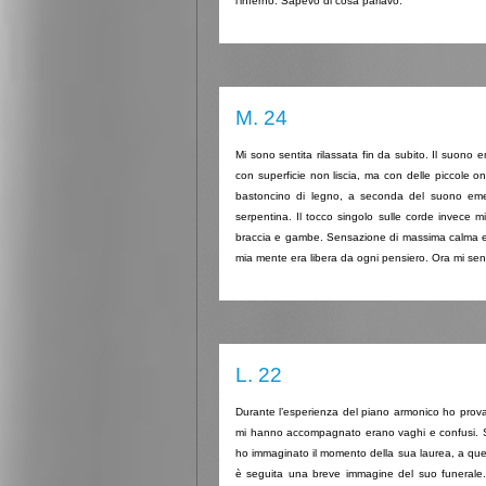
l’inferno. Sapevo di cosa parlavo.
M. 24
Mi sono sentita rilassata fin da subito. Il suono
con superficie non liscia, ma con delle piccole 
bastoncino di legno, a seconda del suono emes
serpentina. Il tocco singolo sulle corde invece
braccia e gambe. Sensazione di massima calma e tr
mia mente era libera da ogni pensiero. Ora mi se
L. 22
Durante l’esperienza del piano armonico ho provat
mi hanno accompagnato erano vaghi e confusi. Si t
ho immaginato il momento della sua laurea, a que
è seguita una breve immagine del suo funerale. 