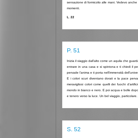
sensazione di formicolio alle mani. Vedevo anche l
momenti.
L. 22
P. 51
Inizia il viaggio dall’alto come un aquila che guar
entrare in una casa e si spintona e ti chiedi il
pervade l’anima e ti porta nell’immensità dell’univer
E i colori scuri diventano dorati e la pace perv
meravigliosi colori come quelli dei fuochi d’art
mondo in bianco e nero. E poi acqua e bolle dopo i
e tenero verso la luce. Un bel viaggio, particolare.
S. 52