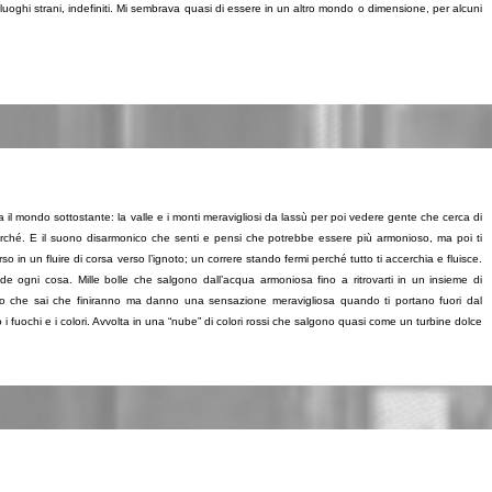
uoghi strani, indefiniti. Mi sembrava quasi di essere in un altro mondo o dimensione, per alcuni
da il mondo sottostante: la valle e i monti meravigliosi da lassù per poi vedere gente che cerca di
 perché. E il suono disarmonico che senti e pensi che potrebbe essere più armonioso, ma poi ti
so in un fluire di corsa verso l’ignoto; un correre stando fermi perché tutto ti accerchia e fluisce.
ade ogni cosa. Mille bolle che salgono dall’acqua armoniosa fino a ritrovarti in un insieme di
ificio che sai che finiranno ma danno una sensazione meravigliosa quando ti portano fuori dal
 fuochi e i colori. Avvolta in una “nube” di colori rossi che salgono quasi come un turbine dolce