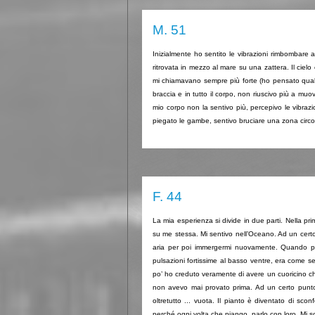
M. 51
Inizialmente ho sentito le vibrazioni rimbombare
ritrovata in mezzo al mare su una zattera. Il cielo
mi chiamavano sempre più forte (ho pensato qualc
braccia e in tutto il corpo, non riuscivo più a m
mio corpo non la sentivo più, percepivo le vibrazi
piegato le gambe, sentivo bruciare una zona circos
F. 44
La mia esperienza si divide in due parti. Nella pr
su me stessa. Mi sentivo nell’Oceano. Ad un certo 
aria per poi immergermi nuovamente. Quando però 
pulsazioni fortissime al basso ventre, era come 
po’ ho creduto veramente di avere un cuoricino c
non avevo mai provato prima. Ad un certo punto
oltretutto ... vuota. Il pianto è diventato di sc
perché ogni volta che piango, parlo con loro. Mi so