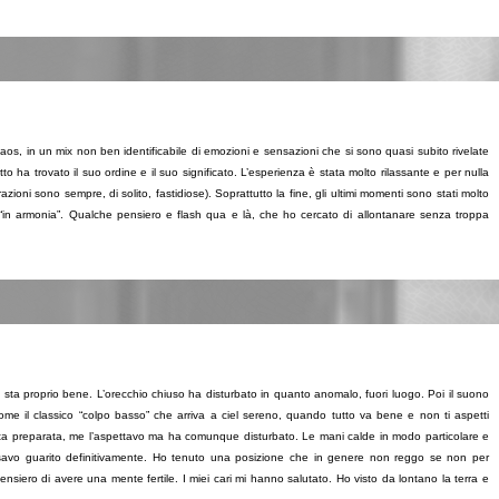
caos, in un mix non ben identificabile di emozioni e sensazioni che si sono quasi subito rivelate
to ha trovato il suo ordine e il suo significato. L’esperienza è stata molto rilassante e per nulla
razioni sono sempre, di solito, fastidiose). Soprattutto la fine, gli ultimi momenti sono stati molto
 “in armonia”. Qualche pensiero e flash qua e là, che ho cercato di allontanare senza troppa
 sta proprio bene. L’orecchio chiuso ha disturbato in quanto anomalo, fuori luogo. Poi il suono
me il classico “colpo basso” che arriva a ciel sereno, quando tutto va bene e non ti aspetti
ta preparata, me l’aspettavo ma ha comunque disturbato. Le mani calde in modo particolare e
nsavo guarito definitivamente. Ho tenuto una posizione che in genere non reggo se non per
iero di avere una mente fertile. I miei cari mi hanno salutato. Ho visto da lontano la terra e