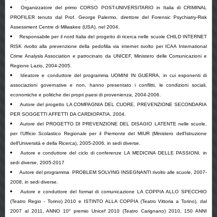
Organizzatore del primo CORSO POST-UNIVERSITARIO in Italia di CRIMINAL
PROFILER tenuto dal Prof. George Palermo, direttore del Forensic Psychiatry-Risk
Assessment Centre di Milwakee (USA), nel 2004.
Responsabile per il nord Italia del progetto di ricerca nelle scuole CHILD INTERNET
RISK rivolto alla prevenzione della pedofilia via internet svolto per ICAA International
Crime Analysis Association e patrocinato da UNICEF, Ministero delle Comunicazioni e
Regione Lazio, 2004-2005.
Ideatore e conduttore del programma UOMINI IN GUERRA, in cui esponenti di
associazioni governative e non, hanno presentato i conflitti, le condizioni sociali,
economiche e politiche dei propri paesi di provenienza, 2004-2006.
Autore del progetto LA COMPAGNIA DEL CUORE, PREVENZIONE SECONDARIA
PER SOGGETTI AFFETTI DA CARDIOPATIA, 2004.
Autore del PROGETTO DI PREVENZIONE DEL DISAGIO LATENTE nelle scuole,
per l’Ufficio Scolastico Regionale per il Piemonte del MIUR (Ministero dell’Istruzione
dell’Università e della Ricerca), 2005-2006, in sedi diverse.
Autore e conduttore del ciclo di conferenze LA MEDICINA DELLE PASSIONI, in
sedi diverse, 2005-2017
Autore del programma PROBLEM SOLVING INSEGNANTI rivolto alle scuole, 2007-
2008, in sedi diverse.
Autore e conduttore del format di comunicazione LA COPPIA ALLO SPECCHIO
(Teatro Regio - Torino) 2010 e ISTINTO ALLA COPPIA (Teatro Vittoria a Torino), dal
2007 al 2011, ANNO 10° premio Unicef 2010 (Teatro Carignano) 2010, 150 ANNI