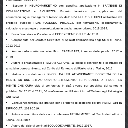
Esperto in NEUROMARKETING con specifica applicazione in SRATEGIE DI
COMUNICAZIONE e SICUREZZA. Esperto incaricato per applicazioni del
neuromarketing in management biosecurity dall’UNIVERSITA’ di TORINO nell’ambito del
progetto europeo PLANTFOODSEC PROJECT, per formazione, coordinamento,
valutazione e strategie di comunicazione in ambito antiterrorismo. 2011-2014.
Socio Fondatore e Presidente di ECOSYSTEMS ONLUS dal 2011.
Componente del Comitato Scientifico di SpinOff dell'Università degli Studi di Torino,
2012-2015.
Autore dello spettacolo scientifico EARTHEART, il senso delle parole, 2012
e
2019.
Autore e organizzatore di SMART ACTIONS, 11 giorni di conferenze e spettacoli su
tematiche uomo-ambiente, nel Cortile del Rettorato dell’Università di Torino, 2012.
Autore e conduttore di IPNOSI. DA UNA AFFASCINANTE SCOPERTA DELLA
MENTE AD UNO STRAORDINARIO STRUMENTO TERAPEUTICO e IPNOSI, LA
MENTE CHE CURA ciclo di conferenze in città diverse per specialisti del settore e
pubblico. Dal 2012
al 2021, 60 conferenze c
on il Patrocinio dell’Ordine degli Psicologi e
ASL locali.
Consulenza terapeutica gratuita per il progetto di sostegno per IMPRENDITORI IN
DIFFICOLTÀ, 2013-2016.
Autore e conduttore del ciclo di conferenze ATTUALMENTE, al Circolo dei Lettori di
Torino, 2014-2015
Autore del ciclo di seminari ECOLOGICAMENTE, 2015-2017.