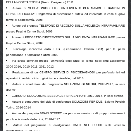
DELLA NOSTRA STORIA (Teatro Carignano) 2011.
Autore di MEDEA: PROGETTO D’INTERVENTO PER MAMME E BAMBINI IN
GRAVE DIFFICOLTA’. Programma di prevenzione, tutela ed intervento in caso di gravi
forme di aggressività, 2008.
Autore del progetto TELEFONO DI ASCOLTO SULLA VIOLENZA INTRAFAMILIARE
presso Psychè Centro Studi, 2009.
Autore di PROGETTO D’INTERVENTO SULLA VIOLENZA INTRAFAMILIARE presso
Psychè Centro Studi, 2009.
Psicologo incaricato dalla F.I.G. (Federazione Italiana Golf), per la peak
performance e formazione atleti, 2009
Ha svolto seminari presso l’Università degli Studi di Torino negli anni accademici
2009-2010, 2010-2011, 2011-2012
Realizzatore di un CENTRO SERVIZI DI PSICODIAGNOSI per professionisti ed
operatori in ambito clinico, giuridico e aziendale, dal 2010
Autore e conduttore del programma SOLUZIONI GENITORI, 2010-2017, in sedi
diverse.
CORSO DI EDUCAZIONE SESSUALE PER GENITORI, 2010-2017, in sedi diverse.
Autore e conduttore del ciclo di conferenze SOLUZIONI PER DUE, Salotto Psychè
Torino, 2010-2014
Autore del progetto BRAIN STREET, un percorso creativo e di gruppo attraverso i
parchi e le strade della città, 2010-2017
Autore del programma di divulgazione CALCI NEL CUORE sulla violenza
intrafamiliare, 2010-2017.