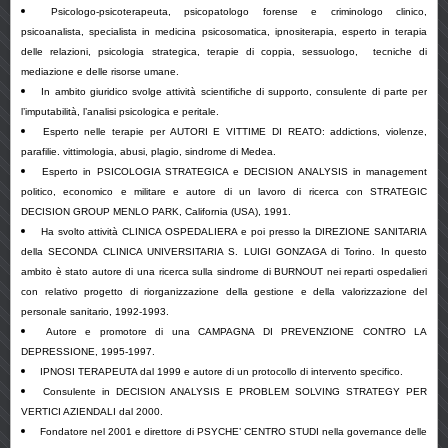
Psicologo-psicoterapeuta, psicopatologo forense e criminologo clinico,
psicoanalista, specialista in medicina psicosomatica, ipnositerapia, esperto in terapia
delle relazioni, psicologia strategica, terapie di coppia, sessuologo, tecniche di
mediazione e delle risorse umane.
In ambito giuridico svolge attività scientifiche di supporto, consulente di parte per
l’imputabilità, l’analisi psicologica e peritale.
Esperto nelle terapie per AUTORI E VITTIME DI REATO: addictions, violenze,
parafilie. vittimologia, abusi, plagio, sindrome di Medea.
Esperto in PSICOLOGIA STRATEGICA e DECISION ANALYSIS in management
politico, economico e militare e autore di un lavoro di ricerca con STRATEGIC
DECISION GROUP MENLO PARK, California (USA), 1991.
Ha svolto attività CLINICA OSPEDALIERA e poi presso la DIREZIONE SANITARIA
della SECONDA CLINICA UNIVERSITARIA S. LUIGI GONZAGA di Torino. In questo
ambito è stato autore di una ricerca sulla sindrome di BURNOUT nei reparti ospedalieri
con relativo progetto di riorganizzazione della gestione e della valorizzazione del
personale sanitario, 1992-1993.
Autore e promotore di una CAMPAGNA DI PREVENZIONE CONTRO LA
DEPRESSIONE, 1995-1997.
IPNOSI TERAPEUTA dal 1999 e autore di un protocollo di intervento specifico.
Consulente in DECISION ANALYSIS E PROBLEM SOLVING STRATEGY PER
VERTICI AZIENDALI dal 2000.
Fondatore nel 2001 e direttore di PSYCHE’ CENTRO STUDI nella governance delle