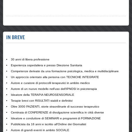
IN BREVE
• 30 anni di libera professione
•
Esperienza ospedaliera
e presso Direzione Sanitaria
•
Competenze derivate da una formazione psicologica, medica e multidisciplinare
• Un approccio orientato alla persona con TECNICHE INTEGRATE
• Autore e curatore di protocolli terapeutici in ambito medico
• Autore di un nuovo modello nell'uso dell'IPNOSI in psicoterapia
• Ideatore della TERAPIA NEUROSENSORIALE
• Terapie brevi con RISULTATI stabili e definitivi
•
Oltre 3000 PAZIENTI,
storie straordinarie di successo terapeutico
•
Centinaia
di CONFERENZE di divulgazione scientifica in città diverse
•
Ideatore e conduttore di SEMINARI e programmi di FORMAZIONE
•
Pubblicista da 16 anni e iscritto all'Ordine dei Giornalisti
• Autore di grandi eventi in ambito SOCIALE