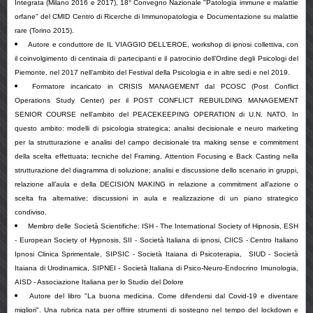
Integrata (Milano 2016 e 2017), 18° Convegno Nazionale "Patologia immune e malattie
orfane" del CMID Centro di Ricerche di Immunopatologia e Documentazione su malattie
rare (Torino 2015).
Autore e conduttore de IL VIAGGIO DELL’EROE, workshop di ipnosi collettiva, con
il coinvolgimento di centinaia di partecipanti e il patrocinio dell’Ordine degli Psicologi del
Piemonte, nel 2017 nell’ambito del Festival della Psicologia e in altre sedi e
nel 2019.
Formatore incaricato in CRISIS MANAGEMENT dal PCOSC (Post Conflict
Operations Study Center) per il POST CONFLICT REBUILDING MANAGEMENT
SENIOR COURSE nell’ambito del PEACEKEEPING OPERATION di U.N. NATO. In
questo ambito: modelli di psicologia strategica; analisi decisionale e neuro marketing
per la strutturazione e analisi del campo decisionale tra making sense e commitment
della scelta effettuata; tecniche del Framing, Attention Focusing e Back Casting nella
strutturazione del diagramma di soluzione; analisi e discussione dello scenario in gruppi,
relazione all’aula e della DECISION MAKING in relazione a commitment all’azione o
scelta fra alternative; discussioni in aula e realizzazione di un piano strategico
condiviso.
Membro delle Società Scientifiche: ISH - The International Society of Hipnosis, ESH
- European Society of Hypnosis, SII - Società Italiana di ipnosi, CIICS - Centro Italiano
Ipnosi Clinica Sprimentale, SIPSIC - Società Itaiana di Psicoterapia, SIUD - Società
Itaiana di Urodinamica, SIPNEI - Società Italiana di Psico-Neuro-Endocrino Imunologia,
AISD - Associazione Italiana per lo Studio del Dolore
Autore del libro "La buona medicina. Come difendersi dal Covid-19 e diventare
migliori". Una rubrica nata per offrire strumenti di sostegno nel tempo del lockdown e