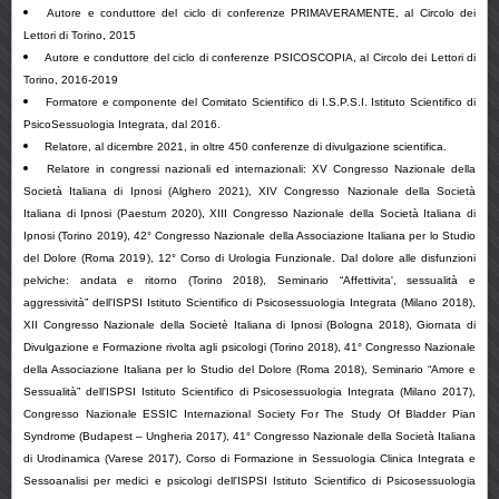
Autore e conduttore del ciclo di conferenze PRIMAVERAMENTE, al Circolo dei
Lettori di Torino, 2015
Autore e conduttore del ciclo di conferenze PSICOSCOPIA, al Circolo dei Lettori di
Torino, 2016-
2019
Formatore e componente del Comitato Scientifico di I.S.P.S.I. Istituto Scientifico di
PsicoSessuologia Integrata, dal 2016.
Relatore, al dicembre
2021
, in oltre
450
conferenze di divulgazione scientifica.
Relatore in congressi nazionali ed internazionali:
XV Congresso Nazionale della
Società Italiana di Ipnosi (Alghero 2021),
XIV Congresso Nazionale della Società
Italiana di Ipnosi (Paestum 2020),
XIII Congresso Nazionale della Società Italiana di
Ipnosi (Torino 2019), 42° Congresso Nazionale della Associazione Italiana per lo Studio
del Dolore (Roma 2019), 12° Corso di Urologia Funzionale. Dal dolore alle disfunzioni
pelviche: andata e ritorno (Torino 2018), Seminario “Affettivita', sessualità e
aggressività” dell'ISPSI Istituto Scientifico di Psicosessuologia Integrata (Milano 2018),
XII Congresso Nazionale della Societè Italiana di Ipnosi (Bologna 2018), Giornata di
Divulgazione e Formazione rivolta agli psicologi (Torino 2018), 41° Congresso Nazionale
della Associazione Italiana per lo Studio del Dolore (Roma 2018), Seminario “Amore e
Sessualità” dell'ISPSI Istituto Scientifico di Psicosessuologia Integrata (Milano 2017),
Congresso Nazionale ESSIC Internazional Society For The Study Of Bladder Pian
Syndrome (Budapest – Ungheria 2017), 41° Congresso Nazionale della Società Italiana
di Urodinamica (Varese 2017), Corso di Formazione in Sessuologia Clinica Integrata e
Sessoanalisi per medici e psicologi dell'ISPSI Istituto Scientifico di Psicosessuologia