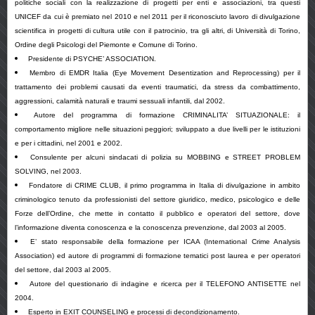
politiche sociali con la realizzazione di progetti per enti e associazioni, tra questi
UNICEF da cui è premiato nel 2010 e nel 2011 per il riconosciuto lavoro di divulgazione
scientifica in progetti di cultura utile con il patrocinio, tra gli altri, di Università di Torino,
Ordine degli Psicologi del Piemonte e Comune di Torino.
Presidente di PSYCHE’ ASSOCIATION.
Membro di EMDR
Italia (Eye Movement Desentization and Reprocessing) per il
trattamento dei problemi causati da eventi traumatici, da stress da combattimento,
aggressioni, calamità naturali e traumi sessuali infantili, dal 2002.
Autore del programma di formazione CRIMINALITA’ SITUAZIONALE: il
comportamento migliore nelle situazioni peggiori; sviluppato a due livelli per le istituzioni
e per i cittadini, nel 2001 e 2002.
Consulente per alcuni sindacati di polizia su MOBBING e STREET PROBLEM
SOLVING, nel 2003.
Fondatore di CRIME CLUB, il primo programma in Italia di divulgazione in ambito
criminologico tenuto da professionisti del settore giuridico, medico, psicologico e delle
Forze dell’Ordine, che mette in contatto il pubblico e operatori del settore, dove
l’informazione diventa conoscenza e la conoscenza prevenzione, dal 2003 al 2005.
E’ stato responsabile della formazione per ICAA (International Crime Analysis
Association) ed autore di programmi di formazione tematici post laurea e per operatori
del settore, dal 2003 al 2005.
Autore del questionario di indagine e ricerca per il TELEFONO ANTISETTE nel
2004.
Esperto in EXIT COUNSELING e processi di decondizionamento.