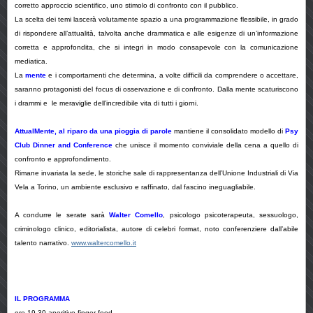
corretto approccio scientifico, uno stimolo di confronto con il pubblico.
La scelta dei temi lascerà volutamente spazio a una programmazione flessibile, in grado
di rispondere all’attualità, talvolta anche drammatica e alle esigenze di un’informazione
corretta e approfondita, che si integri in modo consapevole con la comunicazione
mediatica.
La
mente
e i comportamenti che determina, a volte difficili da comprendere o accettare,
saranno protagonisti del focus di osservazione e di confronto. Dalla mente scaturiscono
i drammi e le meraviglie dell’incredibile vita di tutti i giorni.
AttualMente, al riparo da una pioggia di parole
mantiene il consolidato modello di
Psy
Club Dinner and Conference
che unisce il momento conviviale della cena a quello di
confronto e approfondimento.
Rimane invariata la sede, le storiche sale di rappresentanza dell’Unione Industriali di Via
Vela a Torino, un ambiente esclusivo e raffinato, dal fascino ineguagliabile.
A condurre le serate sarà
Walter Comello
, psicologo psicoterapeuta, sessuologo,
criminologo clinico, editorialista, autore di celebri format, noto conferenziere dall’abile
talento narrativo.
www.waltercomello.it
IL PROGRAMMA
ore 19.30 aperitivo finger food