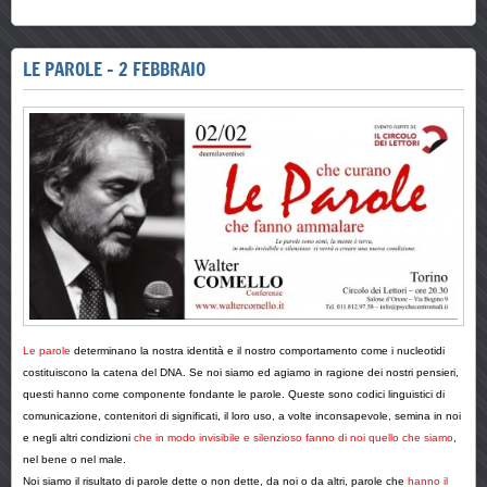
LE PAROLE - 2 FEBBRAIO
Le parole
determinano la nostra identità e il nostro comportamento come i nucleotidi
costituiscono la catena del DNA. Se noi siamo ed agiamo in ragione dei nostri pensieri,
questi hanno come componente fondante le parole. Queste sono codici linguistici di
comunicazione, contenitori di significati, il loro uso, a volte inconsapevole, semina in noi
e negli altri condizioni
che in modo invisibile e silenzioso fanno di noi quello che siamo
,
nel bene o nel male.
Noi siamo il risultato di parole dette o non dette, da noi o da altri, parole che
hanno il