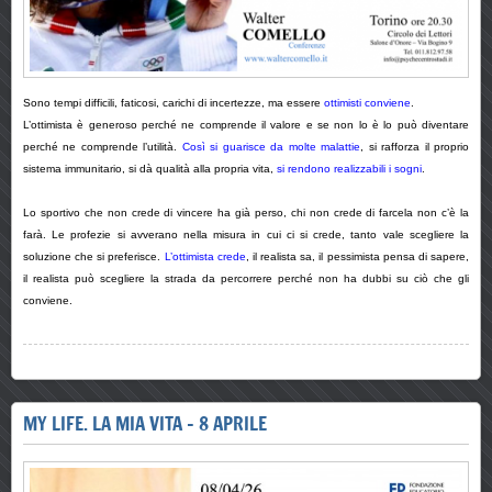
Sono tempi difficili, faticosi, carichi di incertezze, ma essere
ottimisti conviene
.
L’ottimista è generoso perché ne comprende il valore e se non lo è lo può diventare
perché ne comprende l’utilità.
Così si guarisce da molte malattie
, si rafforza il proprio
sistema immunitario, si dà qualità alla propria vita,
si rendono realizzabili i sogni
.
Lo sportivo che non crede di vincere ha già perso, chi non crede di farcela non c’è la
farà. Le profezie si avverano nella misura in cui ci si crede, tanto vale scegliere la
soluzione che si preferisce.
L’ottimista crede
, il realista sa, il pessimista pensa di sapere,
il realista può scegliere la strada da percorrere perché non ha dubbi su ciò che gli
conviene.
MY LIFE. LA MIA VITA - 8 APRILE