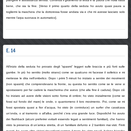
piangere è abbastanza sentita. Continua il giramento di testa e la paura che nulla vada
bene, che sia la fine. [Verso il primo quarto della seduta ho avuto quasi paura a
togliermi la maschera che la dottoressa fosse andata via e che mi avesse lasciato solo
mentre l’arpa suonava in automatico].
E. 14
All’inizio della seduta ho provato degli “spasmi” leggeri sulle braccia e più forti sulle
gambe. In più ho sentito (molto strano) come se qualcuno mi facesse il solletico e mi
mettesse le dita nell’ombelico. Dopo i primi 5 minuti ho iniziato a sentire dei movimenti
(non spasmi) che comprendevano la fronte, su questa ho sentito come se le vene si
spostassero per far cadere la mascherina che avevo (che alla fine è caduta). Dopo ciò
ho iniziato ad avere delle visioni sotto forma di ombre; ho visto inizialmente (come se
fossi sul fondo del mare) le onde, o quantomeno il loro movimento. Poi, come se mi
fossi spostata quasi a fior d’acqua, ho visto (in controluce) un surfer che cavalcava
un’onda, o al tramonto o all’alba, perché c’era una grande luce. Dopodiché ho avuto
dei flashback (alcuni preferirei evitarli essendo legati a sentimenti familiari), che hanno
visto la presenza di un’amica stretta, di un familiare defunto e 2 bambini mai visti. Finiti
questi, ho avuto altre visioni riguardanti sempre il mare: ho visto squali, balene bianche