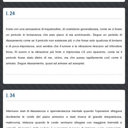
I. 24
Inizia con una sensazione di inquietudine, di costrizione generalizzata, come se ci fosse
un pericolo in lontananza che pian piano si sta avvicinando. Segue un periodo di
rilassamento come se il pericolo non esistesse più o che fosse solo qualcosa di lontano
e di poca importanza, anzi sembra che il rumore e la vibrazione riescano ad infondere
forza. Al suono e la vibrazione più forte e improvvisa c’è uno spavento, come se il
pericolo fosse stato dietro di me, vicino, ma che passa rapidamente così come è
arrivato. Segue rilassamento, quasi ad arrivare ad assopirsi.
J. 34
Alternavo stati di rilassatezza e spensieratezza mentale quando l'operatore sfregava
docilmente le corde del piano armonico e stati invece di grande irrequietezza,
malinconia, tristezza quando le corde venivano sfregate con maggiore intensità e