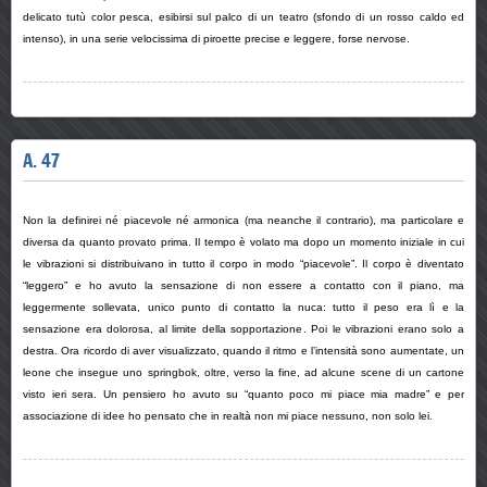
delicato tutù color pesca, esibirsi sul palco di un teatro (sfondo di un rosso caldo ed
intenso), in una serie velocissima di piroette precise e leggere, forse nervose.
A. 47
Non la definirei né piacevole né armonica (ma neanche il contrario), ma particolare e
diversa da quanto provato prima. Il tempo è volato ma dopo un momento iniziale in cui
le vibrazioni si distribuivano in tutto il corpo in modo “piacevole”. Il corpo è diventato
“leggero” e ho avuto la sensazione di non essere a contatto con il piano, ma
leggermente sollevata, unico punto di contatto la nuca: tutto il peso era lì e la
sensazione era dolorosa, al limite della sopportazione. Poi le vibrazioni erano solo a
destra. Ora ricordo di aver visualizzato, quando il ritmo e l’intensità sono aumentate, un
leone che insegue uno springbok, oltre, verso la fine, ad alcune scene di un cartone
visto ieri sera. Un pensiero ho avuto su “quanto poco mi piace mia madre” e per
associazione di idee ho pensato che in realtà non mi piace nessuno, non solo lei.