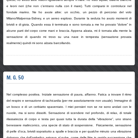
e leoni neri (che non c’entrano nulla con il mare). Tutti comparsi in controluce nel
fondale marino. Ne ho avute altre: un occhio, un pezzo di percorso del volo
Milano/Malpensa-Sidney, e un aereo esploso. Durante la seduta ho avuto momenti di
brividi e di gioia. Quando essa è terminata e sono tornata a me ho provato “dolore” in
alcune parti del corpo come mani e braccia. Appena alzata, mi è tornata alla mente la
sensazione di quando mi trovo su una nave in tempesta (sensazione provata
realmente) quindi mi sono alzata barcollando.
M. G. 50
Nel complesso positiva. Iniziale sensazione di paura, affanno. Fatica a trovare il ritmo
del respiro e sensazione di tachicardia (per me assolutamente non usuale). Immagine di
un bosco e di un cerbiatto spaventato. I miei pensieri non se ne sono andati con le
nuvole, ma si sono dissolti. Sensazione di scendere nel profondo, di relax, di totale
rilassatezza di corpo e testa per quasi tutta la durata della “vibrazione”, uno strano
benessere malinconico, una specie di stato di sospensione. Fisicamente, sensazione
di pelle d’oca, brividi soprattutto a spalle e braccia e per qualche minuto una vibrazione
dolorosa che dall’ombelico arrivava al pube, come delle fitte in rapida successione che