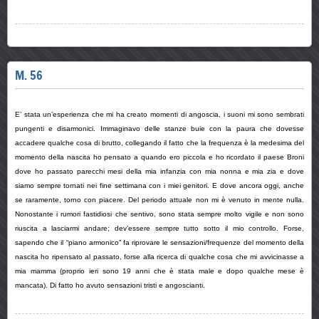
M. 56
E’ stata un’esperienza che mi ha creato momenti di angoscia, i suoni mi sono sembrati
pungenti e disarmonici. Immaginavo delle stanze buie con la paura che dovesse
accadere qualche cosa di brutto, collegando il fatto che la frequenza è la medesima del
momento della nascita ho pensato a quando ero piccola e ho ricordato il paese Broni
dove ho passato parecchi mesi della mia infanzia con mia nonna e mia zia e dove
siamo sempre tornati nei fine settimana con i miei genitori. E dove ancora oggi, anche
se raramente, torno con piacere. Del periodo attuale non mi è venuto in mente nulla.
Nonostante i rumori fastidiosi che sentivo, sono stata sempre molto vigile e non sono
riuscita a lasciarmi andare; dev’essere sempre tutto sotto il mio controllo. Forse,
sapendo che il “piano armonico” fa riprovare le sensazioni/frequenze del momento della
nascita ho ripensato al passato, forse alla ricerca di qualche cosa che mi avvicinasse a
mia mamma (proprio ieri sono 19 anni che è stata male e dopo qualche mese è
mancata). Di fatto ho avuto sensazioni tristi e angoscianti.