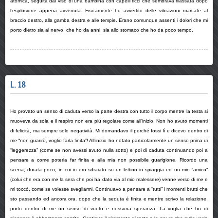
atomica, seguita dal viso di una bambina con capelli ricci che sembrava rilassata dopo
l’esplosione appena avvenuta. Fisicamente ho avvertito delle vibrazioni marcate al
braccio destro, alla gamba destra e alle tempie. Erano comunque assenti i dolori che mi
porto dietro sia al nervo, che ho da anni, sia allo stomaco che ho da poco tempo.
L. 18
Ho provato un senso di caduta verso la parte destra con tutto il corpo mentre la testa si
muoveva da sola e il respiro non era più regolare come all’inizio. Non ho avuto momenti
di felicità, ma sempre solo negatività. Mi domandavo il perché fossi lì e dicevo dentro di
me “non guarirò, voglio farla finita”! All’inizio ho notato particolarmente un senso prima di
“leggerezza” (come se non avessi avuto nulla sotto) e poi di caduta continuando poi a
pensare a come poterla far finita e alla mia non possibile guarigione. Ricordo una
scena, durata poco, in cui io ero sdraiato su un lettino in spiaggia ed un mio “amico”
(colui che era con me la sera che poi ha dato via al mio malessere) venne verso di me e
mi toccò, come se volesse svegliarmi. Continuavo a pensare a “tutti” i momenti brutti che
sto passando ed ancora ora, dopo che la seduta è finita e mentre scrivo la relazione,
porto dentro di me un senso di vuoto e nessuna speranza. La voglia che ho di