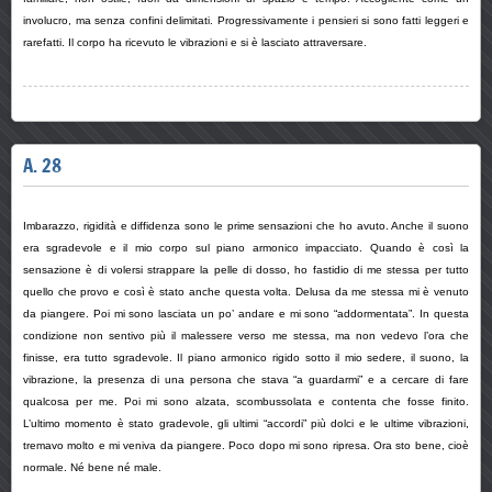
involucro, ma senza confini delimitati. Progressivamente i pensieri si sono fatti leggeri e
rarefatti. Il corpo ha ricevuto le vibrazioni e si è lasciato attraversare.
A. 28
Imbarazzo, rigidità e diffidenza sono le prime sensazioni che ho avuto. Anche il suono
era sgradevole e il mio corpo sul piano armonico impacciato. Quando è così la
sensazione è di volersi strappare la pelle di dosso, ho fastidio di me stessa per tutto
quello che provo e così è stato anche questa volta. Delusa da me stessa mi è venuto
da piangere. Poi mi sono lasciata un po’ andare e mi sono “addormentata”. In questa
condizione non sentivo più il malessere verso me stessa, ma non vedevo l’ora che
finisse, era tutto sgradevole. Il piano armonico rigido sotto il mio sedere, il suono, la
vibrazione, la presenza di una persona che stava “a guardarmi” e a cercare di fare
qualcosa per me. Poi mi sono alzata, scombussolata e contenta che fosse finito.
L’ultimo momento è stato gradevole, gli ultimi “accordi” più dolci e le ultime vibrazioni,
tremavo molto e mi veniva da piangere. Poco dopo mi sono ripresa. Ora sto bene, cioè
normale. Né bene né male.