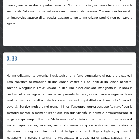
panico, anche se dormo profondamente. Non ricordo altro, mi pare che dopo poco la
seduta sia finita ma non saprei se e quanto tempo sia passato. Tornando su ho sentito
un improvviso attacco di angoscia, apparentemente immotivato perché non pensavo a
niente.
G. 33
Ho immediatamente avvertito inquietudine, una forte sensazione di paura e disagio, il
tutto collegato all’immagine di una donna vestita a lutto, abiti di un tempo passato,
lontano. A seguire la breve “visione” di una tribù precolombiana impegnata in un ballo in
cerchio. Altra immagine, ancora in un passato lontano, di un giovane ragazzo, forse
adolescente, a capo di una rivolta a sostegno dei propri diritti, combatteva la fame e la
povertà. Sentivo freddo e nei momenti in cui l’arpeggio veniva sospeso “tornavo” con le
immagini mentali a momenti legati alla mia quotidianità, la normale amministrazione di
un giorno qualunque. Il suono “della campana” è stato da me associato ad un suono di
morte, cupo, denso, intenso, nero. Poi immagini quasi vorticose, ma positive e
disparate; un ragazzo biondo che si rivolgeva a me in lingua inglese, quando la
vibrazione ha ripreso intensità ho visualizzato una ballerina di danza classica, in un