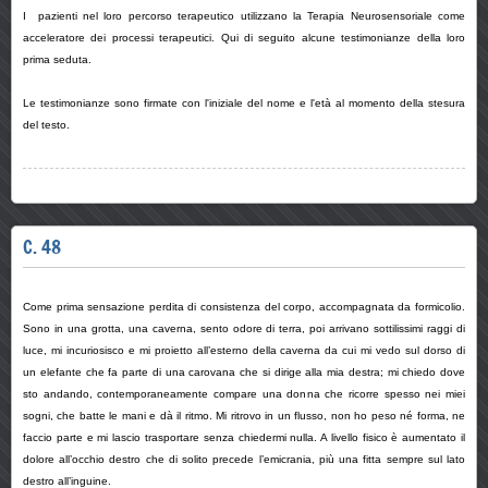
I pazienti nel loro percorso terapeutico utilizzano la Terapia Neurosensoriale come
acceleratore dei processi terapeutici. Qui di seguito alcune testimonianze della loro
prima seduta.
Le testimonianze sono firmate con l'iniziale del nome e l'età al momento della stesura
del testo.
C. 48
Come prima sensazione perdita di consistenza del corpo, accompagnata da formicolio.
Sono in una grotta, una caverna, sento odore di terra, poi arrivano sottilissimi raggi di
luce, mi incuriosisco e mi proietto all’esterno della caverna da cui mi vedo sul dorso di
un elefante che fa parte di una carovana che si dirige alla mia destra; mi chiedo dove
sto andando, contemporaneamente compare una donna che ricorre spesso nei miei
sogni, che batte le mani e dà il ritmo. Mi ritrovo in un flusso, non ho peso né forma, ne
faccio parte e mi lascio trasportare senza chiedermi nulla. A livello fisico è aumentato il
dolore all’occhio destro che di solito precede l’emicrania, più una fitta sempre sul lato
destro all’inguine.