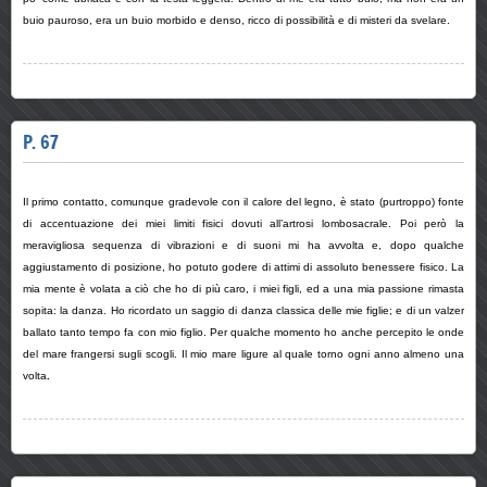
buio pauroso, era un buio morbido e denso, ricco di possibilità e di misteri da svelare.
P. 67
Il primo contatto, comunque gradevole con il calore del legno, è stato (purtroppo) fonte
di accentuazione dei miei limiti fisici dovuti all’artrosi lombosacrale. Poi però la
meravigliosa sequenza di vibrazioni e di suoni mi ha avvolta e, dopo qualche
aggiustamento di posizione, ho potuto godere di attimi di assoluto benessere fisico. La
mia mente è volata a ciò che ho di più caro, i miei figli, ed a una mia passione rimasta
sopita: la danza. Ho ricordato un saggio di danza classica delle mie figlie; e di un valzer
ballato tanto tempo fa con mio figlio. Per qualche momento ho anche percepito le onde
del mare frangersi sugli scogli. Il mio mare ligure al quale torno ogni anno almeno una
volta
.