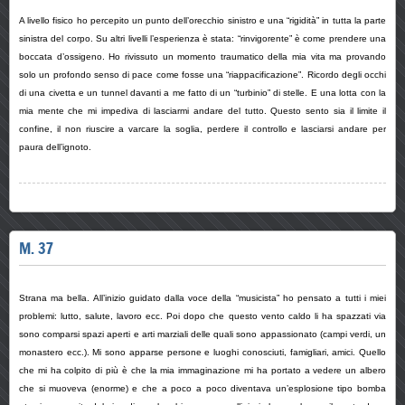
A livello fisico ho percepito un punto dell’orecchio sinistro e una “rigidità” in tutta la parte
sinistra del corpo. Su altri livelli l’esperienza è stata: “rinvigorente” è come prendere una
boccata d’ossigeno. Ho rivissuto un momento traumatico della mia vita ma provando
solo un profondo senso di pace come fosse una “riappacificazione”. Ricordo degli occhi
di una civetta e un tunnel davanti a me fatto di un “turbinio” di stelle. E una lotta con la
mia mente che mi impediva di lasciarmi andare del tutto. Questo sento sia il limite il
confine, il non riuscire a varcare la soglia, perdere il controllo e lasciarsi andare per
paura dell’ignoto.
M. 37
Strana ma bella. All’inizio guidato dalla voce della “musicista” ho pensato a tutti i miei
problemi: lutto, salute, lavoro ecc. Poi dopo che questo vento caldo li ha spazzati via
sono comparsi spazi aperti e arti marziali delle quali sono appassionato (campi verdi, un
monastero ecc.). Mi sono apparse persone e luoghi conosciuti, famigliari, amici. Quello
che mi ha colpito di più è che la mia immaginazione mi ha portato a vedere un albero
che si muoveva (enorme) e che a poco a poco diventava un’esplosione tipo bomba