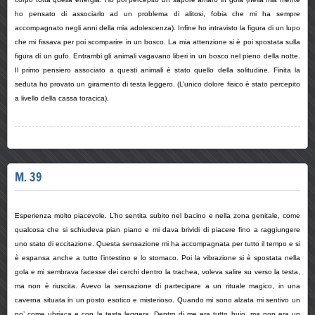
ho pensato di associarlo ad un problema di alitosi, fobia che mi ha sempre
accompagnato negli anni della mia adolescenza). Infine ho intravisto la figura di un lupo
che mi fissava per poi scomparire in un bosco. La mia attenzione si è poi spostata sulla
figura di un gufo. Entrambi gli animali vagavano liberi in un bosco nel pieno della notte.
Il primo pensiero associato a questi animali è stato quello della solitudine. Finita la
seduta ho provato un giramento di testa leggero. (L’unico dolore fisico è stato percepito
a livello della cassa toracica).
M. 39
Esperienza molto piacevole. L’ho sentita subito nel bacino e nella zona genitale, come
qualcosa che si schiudeva pian piano e mi dava brividi di piacere fino a raggiungere
uno stato di eccitazione. Questa sensazione mi ha accompagnata per tutto il tempo e si
è espansa anche a tutto l’intestino e lo stomaco. Poi la vibrazione si è spostata nella
gola e mi sembrava facesse dei cerchi dentro la trachea, voleva salire su verso la testa,
ma non è riuscita. Avevo la sensazione di partecipare a un rituale magico, in una
caverna situata in un posto esotico e misterioso. Quando mi sono alzata mi sentivo un
po’ come ubriaca e con la testa leggera. Dentro di me era tutto buio, ma non era un