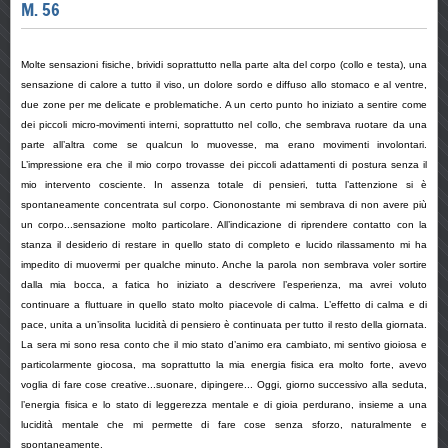
M. 56
Molte sensazioni fisiche, brividi soprattutto nella parte alta del corpo (collo e testa), una
sensazione di calore a tutto il viso, un dolore sordo e diffuso allo stomaco e al ventre,
due zone per me delicate e problematiche. A un certo punto ho iniziato a sentire come
dei piccoli micro-movimenti interni, soprattutto nel collo, che sembrava ruotare da una
parte all’altra come se qualcun lo muovesse, ma erano movimenti involontari.
L’impressione era che il mio corpo trovasse dei piccoli adattamenti di postura senza il
mio intervento cosciente. In assenza totale di pensieri, tutta l’attenzione si è
spontaneamente concentrata sul corpo. Ciononostante mi sembrava di non avere più
un corpo...sensazione molto particolare. All’indicazione di riprendere contatto con la
stanza il desiderio di restare in quello stato di completo e lucido rilassamento mi ha
impedito di muovermi per qualche minuto. Anche la parola non sembrava voler sortire
dalla mia bocca, a fatica ho iniziato a descrivere l’esperienza, ma avrei voluto
continuare a fluttuare in quello stato molto piacevole di calma. L’effetto di calma e di
pace, unita a un’insolita lucidità di pensiero è continuata per tutto il resto della giornata.
La sera mi sono resa conto che il mio stato d’animo era cambiato, mi sentivo gioiosa e
particolarmente giocosa, ma soprattutto la mia energia fisica era molto forte, avevo
voglia di fare cose creative...suonare, dipingere... Oggi, giorno successivo alla seduta,
l’energia fisica e lo stato di leggerezza mentale e di gioia perdurano, insieme a una
lucidità mentale che mi permette di fare cose senza sforzo, naturalmente e
spontaneamente.