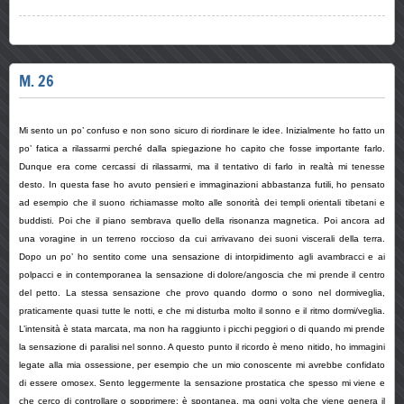
M. 26
Mi sento un po’ confuso e non sono sicuro di riordinare le idee. Inizialmente ho fatto un
po’ fatica a rilassarmi perché dalla spiegazione ho capito che fosse importante farlo.
Dunque era come cercassi di rilassarmi, ma il tentativo di farlo in realtà mi tenesse
desto. In questa fase ho avuto pensieri e immaginazioni abbastanza futili, ho pensato
ad esempio che il suono richiamasse molto alle sonorità dei templi orientali tibetani e
buddisti. Poi che il piano sembrava quello della risonanza magnetica. Poi ancora ad
una voragine in un terreno roccioso da cui arrivavano dei suoni viscerali della terra.
Dopo un po’ ho sentito come una sensazione di intorpidimento agli avambracci e ai
polpacci e in contemporanea la sensazione di dolore/angoscia che mi prende il centro
del petto. La stessa sensazione che provo quando dormo o sono nel dormiveglia,
praticamente quasi tutte le notti, e che mi disturba molto il sonno e il ritmo dormi/veglia.
L’intensità è stata marcata, ma non ha raggiunto i picchi peggiori o di quando mi prende
la sensazione di paralisi nel sonno. A questo punto il ricordo è meno nitido, ho immagini
legate alla mia ossessione, per esempio che un mio conoscente mi avrebbe confidato
di essere omosex. Sento leggermente la sensazione prostatica che spesso mi viene e
che cerco di controllare o sopprimere; è spontanea, ma ogni volta che viene genera il