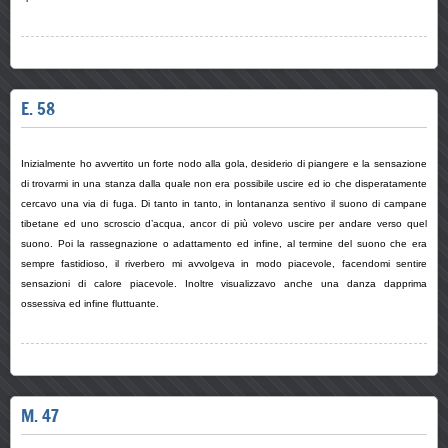
E. 58
Inizialmente ho avvertito un forte nodo alla gola, desiderio di piangere e la sensazione
di trovarmi in una stanza dalla quale non era possibile uscire ed io che disperatamente
cercavo una via di fuga. Di tanto in tanto, in lontananza sentivo il suono di campane
tibetane ed uno scroscio d’acqua, ancor di più volevo uscire per andare verso quel
suono. Poi la rassegnazione o adattamento ed infine, al termine del suono che era
sempre fastidioso, il riverbero mi avvolgeva in modo piacevole, facendomi sentire
sensazioni di calore piacevole. Inoltre visualizzavo anche una danza dapprima
ossessiva ed infine fluttuante.
M. 47