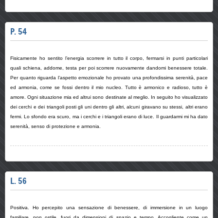
P. 54
Fisicamente ho sentito l’energia scorrere in tutto il corpo, fermarsi in punti particolari
quali schiena, addome, testa per poi scorrere nuovamente dandomi benessere totale.
Per quanto riguarda l’aspetto emozionale ho provato una profondissima serenità, pace
ed armonia, come se fossi dentro il mio nucleo. Tutto è armonico e radioso, tutto è
amore. Ogni situazione mia ed altrui sono destinate al meglio. In seguito ho visualizzato
dei cerchi e dei triangoli posti gli uni dentro gli altri, alcuni giravano su stessi, altri erano
fermi. Lo sfondo era scuro, ma i cerchi e i triangoli erano di luce. Il guardarmi mi ha dato
serenità, senso di protezione e armonia.
L. 56
Positiva. Ho percepito una sensazione di benessere, di immersione in un luogo
familiare, non ostile, fuori da dimensioni di spazio e tempo. Accogliente come un