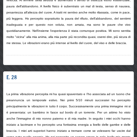
velocità. Al termine della seduta è aumentato il senso di tristezza vuoto esistenziale,
paura dell'abbandono. A livello fisico è subentrato un mal di testa, senso di nausea,
pesantezza all'altezza del cuore. A tratti mi sentivo anche molto rilassata, come in pace,
più leggera. Ho percepito soprattutto la paura del rifiuto, dell'abbandono, del sentirmi
inadeguata e per questo non voluta, non amata, ma sono le paure che vivo
quotidianamente. Nell'insieme l'esperienza è stata comunque positiva. Mi sono sentita
molto "vicina" alla mia anima, alla mia parte più recondita quasi, oserei dire, più sicura di
me stessa. Le vibrazioni erano più intense al livello del cuore, del viso e delle braccia.
E. 28
La prima vibrazione percepita mi ha quasi spaventato e l’ho associata ad un tuono che
preannuncia un temporale estivo. Nei primi 5/10 minuti successivi ho percepito
principalmente le vibrazioni in tutto il corpo. Successivamente una prima immagine mi si
è presentata: un bambino in fasce sul bordo di un torrente. Per un attimo ho visto
anche l’immagine di mio nonno paterno e di mia madre. In seguito i miei occhi hanno
iniziato a lacrimare e ho percepito una fortissima energia a livello delle gambe e delle
braccia. I miei arti superiori hanno iniziato a tremare come se volessero far uscire dal
corpo tutta quella energia. Ho poi percepito un sapore amaro in gola (nella mia mente