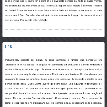
suono finché non è giunto un dolore che è diventato sempre più forte al basso ventre,
ma soprattutto alla mia ovaia destra. Terminata l’esperienza il dolore è scemato. Adesso
sto bene! Sono contenta di aver fatto questa bella esperienza e soprattutto di aver
conosciuto il Dott. Comello, che mi farà tornare in armonia il corpo, le mie emozioni e i
miei pensieri. Per questo mille GRAZIE!
I. 16
Inizialmente, sdraiata sul piano, mi sono intimorita, il rumore che percepivo era
“grottesco” e mi ha scosso. In seguito ho cominciato ad abituarmi e a sentir risuonare il
suono all’interno del mio corpo. Durante tutta la seduta ho percepito un lieve mal di
testa e un nodo in gola che mi rendeva difficoltosa la respirazione. Ho visualizzato due
immagini; la prima era una foto di mio padre che sorrideva, la seconda il ritratto di una
donna molto bella. Quest’ultima aveva gli occhi chiari, uno sguardo indecifrabile e i
capelli mossi raccolti, non ho mai visto quell’immagine prima d’ora. La percezione del
tempo si è dilatata. Ho fatto fatica a scacciare i pensieri, nonostante fossero vaghi ed
irrisori. Mi sono sentita “messa alla prova”. Continuavo a pensare “devo svuotare la
testa” e così facendo mi autoingannavo. Ho sempre paura di sprecare delle occasioni,