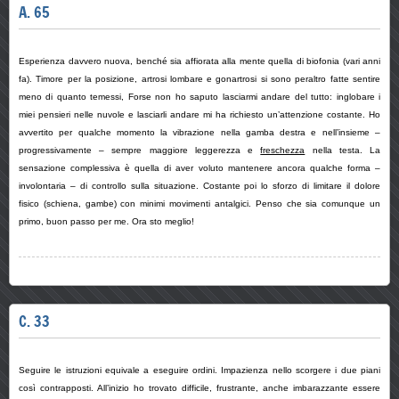
A. 65
Esperienza davvero nuova, benché sia affiorata alla mente quella di biofonia (vari anni
fa). Timore per la posizione, artrosi lombare e gonartrosi si sono peraltro fatte sentire
meno di quanto temessi, Forse non ho saputo lasciarmi andare del tutto: inglobare i
miei pensieri nelle nuvole e lasciarli andare mi ha richiesto un’attenzione costante. Ho
avvertito per qualche momento la vibrazione nella gamba destra e nell’insieme –
progressivamente – sempre maggiore leggerezza e
freschezza
nella testa. La
sensazione complessiva è quella di aver voluto mantenere ancora qualche forma –
involontaria – di controllo sulla situazione. Costante poi lo sforzo di limitare il dolore
fisico (schiena, gambe) con minimi movimenti antalgici. Penso che sia comunque un
primo, buon passo per me. Ora sto meglio!
C. 33
Seguire le istruzioni equivale a eseguire ordini. Impazienza nello scorgere i due piani
così contrapposti. All’inizio ho trovato difficile, frustrante, anche imbarazzante essere