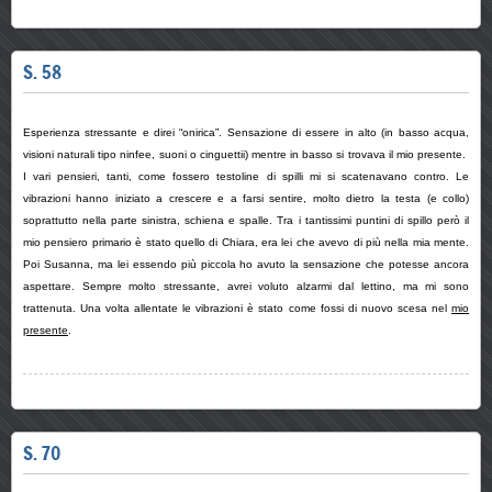
S. 58
Esperienza stressante e direi “onirica”. Sensazione di essere in alto (in basso acqua,
visioni naturali tipo ninfee, suoni o cinguettii) mentre in basso si trovava il mio presente.
I vari pensieri, tanti, come fossero testoline di spilli mi si scatenavano contro. Le
vibrazioni hanno iniziato a crescere e a farsi sentire, molto dietro la testa (e collo)
soprattutto nella parte sinistra, schiena e spalle. Tra i tantissimi puntini di spillo però il
mio pensiero primario è stato quello di Chiara, era lei che avevo di più nella mia mente.
Poi Susanna, ma lei essendo più piccola ho avuto la sensazione che potesse ancora
aspettare. Sempre molto stressante, avrei voluto alzarmi dal lettino, ma mi sono
trattenuta. Una volta allentate le vibrazioni è stato come fossi di nuovo scesa nel
mio
presente
.
S. 70