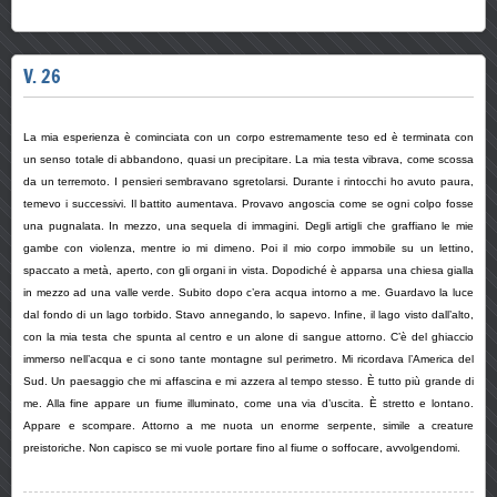
V. 26
La mia esperienza è cominciata con un corpo estremamente teso ed è terminata con
un senso totale di abbandono, quasi un precipitare. La mia testa vibrava, come scossa
da un terremoto. I pensieri sembravano sgretolarsi. Durante i rintocchi ho avuto paura,
temevo i successivi. Il battito aumentava. Provavo angoscia come se ogni colpo fosse
una pugnalata. In mezzo, una sequela di immagini. Degli artigli che graffiano le mie
gambe con violenza, mentre io mi dimeno. Poi il mio corpo immobile su un lettino,
spaccato a metà, aperto, con gli organi in vista. Dopodiché è apparsa una chiesa gialla
in mezzo ad una valle verde. Subito dopo c’era acqua intorno a me. Guardavo la luce
dal fondo di un lago torbido. Stavo annegando, lo sapevo. Infine, il lago visto dall’alto,
con la mia testa che spunta al centro e un alone di sangue attorno. C’è del ghiaccio
immerso nell’acqua e ci sono tante montagne sul perimetro. Mi ricordava l’America del
Sud. Un paesaggio che mi affascina e mi azzera al tempo stesso. È tutto più grande di
me. Alla fine appare un fiume illuminato, come una via d’uscita. È stretto e lontano.
Appare e scompare. Attorno a me nuota un enorme serpente, simile a creature
preistoriche. Non capisco se mi vuole portare fino al fiume o soffocare, avvolgendomi.