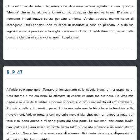
Ho avuto, fin da subito, la sensazione di essere accompagnato da una qualche
“identità” che mi ha aiutato a lottare contro qualcosa che non va in me. E’ stato un
momento in cui lottavo senza pensare a niente. Anche adesso, mentre cerco di
raccogliere i miei pensieri, non mi riesce di ricordare a cosa ho pensato, o a un filo
logico che mi ha pervaso: solo voglia, desiderio di lotta. Ho addirittura non pensato alle
persone che più mi sono vicine: non mi capita mai.
R. P. 47
All’inizio solo tutto nero. Tentavo di immaginarmi sulle nuvole bianche, ma erano nere,
tutto intorno a me era nero. Mi sforzavo di vedere colorato ma era nero. Ho visto mio
padre e mi è salita la rabbia e poi mio suocero e lo zio di mio marito ed ero arrabbiata.
Poi mia sorella e ho sentito pace. Poi io ero sulle nuvole bianche e io bambina sulle
nuvole nere. Volevo portarla con me sulle nuvole bianche, ma non avevo la forza per
farlo e mi sono arresa e mi sono girata dall’altra parte. Le mie mani che erano rivolte
con i palmi sul piano le sentivo rivolte verso l’alto. Vuoto allo stomaco e un senso strano
al bacino. Non volevo che smettesse di suonare. Poi tanta tristezza e disperazione.
Non so perché. Sento rabbia.