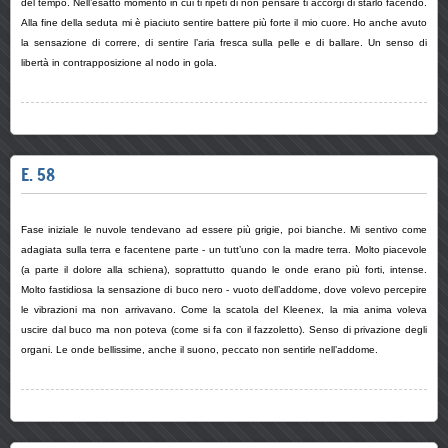
del tempo. Nell’esatto momento in cui ti ripeti di non pensare ti accorgi di starlo facendo.
Alla fine della seduta mi è piaciuto sentire battere più forte il mio cuore. Ho anche avuto
la sensazione di correre, di sentire l’aria fresca sulla pelle e di ballare. Un senso di
libertà in contrapposizione al nodo in gola.
E. 58
Fase iniziale le nuvole tendevano ad essere più grigie, poi bianche. Mi sentivo come
adagiata sulla terra e facentene parte - un tutt’uno con la madre terra. Molto piacevole
(a parte il dolore alla schiena), soprattutto quando le onde erano più forti, intense.
Molto fastidiosa la sensazione di buco nero - vuoto dell’addome, dove volevo percepire
le vibrazioni ma non arrivavano. Come la scatola del Kleenex, la mia anima voleva
uscire dal buco ma non poteva (come si fa con il fazzoletto). Senso di privazione degli
organi. Le onde bellissime, anche il suono, peccato non sentirle nell’addome.