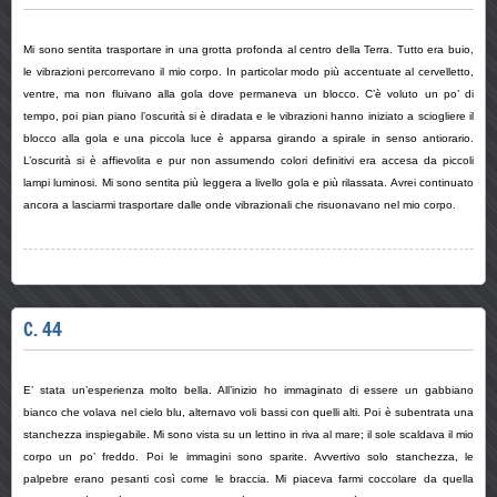
Mi sono sentita trasportare in una grotta profonda al centro della Terra. Tutto era buio,
le vibrazioni percorrevano il mio corpo. In particolar modo più accentuate al cervelletto,
ventre, ma non fluivano alla gola dove permaneva un blocco. C’è voluto un po’ di
tempo, poi pian piano l’oscurità si è diradata e le vibrazioni hanno iniziato a sciogliere il
blocco alla gola e una piccola luce è apparsa girando a spirale in senso antiorario.
L’oscurità si è affievolita e pur non assumendo colori definitivi era accesa da piccoli
lampi luminosi. Mi sono sentita più leggera a livello gola e più rilassata. Avrei continuato
ancora a lasciarmi trasportare dalle onde vibrazionali che risuonavano nel mio corpo.
C. 44
E’ stata un’esperienza molto bella. All’inizio ho immaginato di essere un gabbiano
bianco che volava nel cielo blu, alternavo voli bassi con quelli alti. Poi è subentrata una
stanchezza inspiegabile. Mi sono vista su un lettino in riva al mare; il sole scaldava il mio
corpo un po’ freddo. Poi le immagini sono sparite. Avvertivo solo stanchezza, le
palpebre erano pesanti così come le braccia. Mi piaceva farmi coccolare da quella