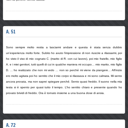
A. 51
Sono sempre molto restia a lasciarmi andare e questa è stata senza dubbio
un’esperienza molto forte. Subito ho avuto l’impressione di non riuscire a rilassarmi, poi
ho visto il viso di mio cognato C. (marito di R. con cui lavoro), poi mio fratello, mio figlio
A. e i miei genitori, tutti quelli di cui in qualche maniera mi occupo… mio marito, mio figlio
D. … ho realizzato che non mi vedo … non so perché mi viene da piangere… All’inizio
ero molto agitata poi ho sentito che il mio corpo si rilassava e mi sono calmata. Mi sento
ancora provata, ma non saprei spiegare perché. Sento quasi freddo. Il suono nella mia
testa si è spento per quasi tutto il tempo. L’ho sentito chiaro e presente quando ho
provato brividi di freddo. Ora è tornato insieme a una buona dose di ansia.
A. 72