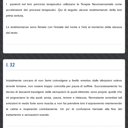
I pazienti nel loro percorso terapeutico utilizzano la Terapia Neurosensoriale come
acceleratore dei processi terapeutici. Qui di seguito alcune testimonianze della loro
prima seduta.
Le testimonianze sono firmate con l'iniziale del nome e l'età al momento della stesura
del testo.
J. 32
Inizialmente cercavo di non farmi coinvolgere a livello emotivo dalle vibrazioni volevo
tenerle lontane, non essere troppo coinvolta per paura di soffrire. Successivamente ho
deciso di lasciarmi travolgere dalle sensazioni le quali oltretutto sono proprio quelle che
mi angosciano la vita quali: ansia, paura, terrore e tristezza. Nonostante avvertissi tali
emozioni in modo forte sono riuscita a non far prendere loro il sopravvento mantenendo
la calma e respirando correttamente. Un po’ di confusione mentale alla fine del
trattamento e sensazioni svanite.