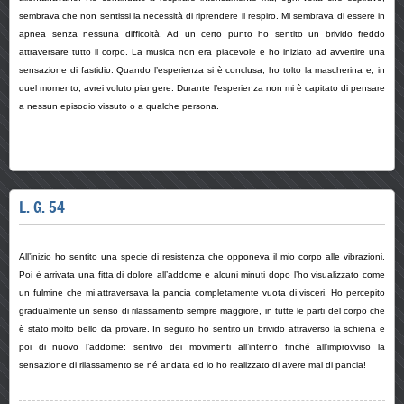
sembrava che non sentissi la necessità di riprendere il respiro. Mi sembrava di essere in
apnea senza nessuna difficoltà. Ad un certo punto ho sentito un brivido freddo
attraversare tutto il corpo. La musica non era piacevole e ho iniziato ad avvertire una
sensazione di fastidio. Quando l’esperienza si è conclusa, ho tolto la mascherina e, in
quel momento, avrei voluto piangere. Durante l’esperienza non mi è capitato di pensare
a nessun episodio vissuto o a qualche persona.
L. G. 54
All’inizio ho sentito una specie di resistenza che opponeva il mio corpo alle vibrazioni.
Poi è arrivata una fitta di dolore all’addome e alcuni minuti dopo l’ho visualizzato come
un fulmine che mi attraversava la pancia completamente vuota di visceri. Ho percepito
gradualmente un senso di rilassamento sempre maggiore, in tutte le parti del corpo che
è stato molto bello da provare. In seguito ho sentito un brivido attraverso la schiena e
poi di nuovo l’addome: sentivo dei movimenti all’interno finché all’improvviso la
sensazione di rilassamento se né andata ed io ho realizzato di avere mal di pancia!