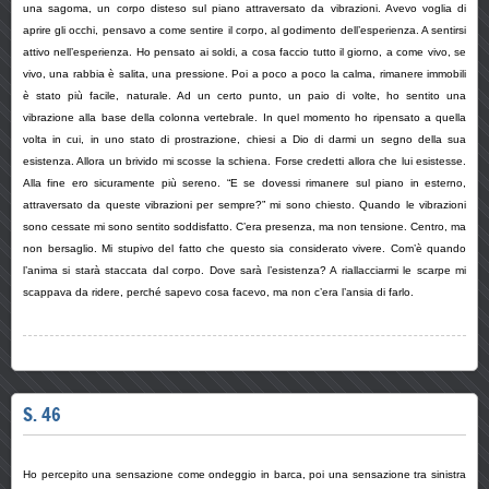
una sagoma, un corpo disteso sul piano attraversato da vibrazioni. Avevo voglia di
aprire gli occhi, pensavo a come sentire il corpo, al godimento dell’esperienza. A sentirsi
attivo nell’esperienza. Ho pensato ai soldi, a cosa faccio tutto il giorno, a come vivo, se
vivo, una rabbia è salita, una pressione. Poi a poco a poco la calma, rimanere immobili
è stato più facile, naturale. Ad un certo punto, un paio di volte, ho sentito una
vibrazione alla base della colonna vertebrale. In quel momento ho ripensato a quella
volta in cui, in uno stato di prostrazione, chiesi a Dio di darmi un segno della sua
esistenza. Allora un brivido mi scosse la schiena. Forse credetti allora che lui esistesse.
Alla fine ero sicuramente più sereno. “E se dovessi rimanere sul piano in esterno,
attraversato da queste vibrazioni per sempre?” mi sono chiesto. Quando le vibrazioni
sono cessate mi sono sentito soddisfatto. C’era presenza, ma non tensione. Centro, ma
non bersaglio. Mi stupivo del fatto che questo sia considerato vivere. Com’è quando
l’anima si starà staccata dal corpo. Dove sarà l’esistenza? A riallacciarmi le scarpe mi
scappava da ridere, perché sapevo cosa facevo, ma non c’era l’ansia di farlo.
S. 46
Ho percepito una sensazione come ondeggio in barca, poi una sensazione tra sinistra