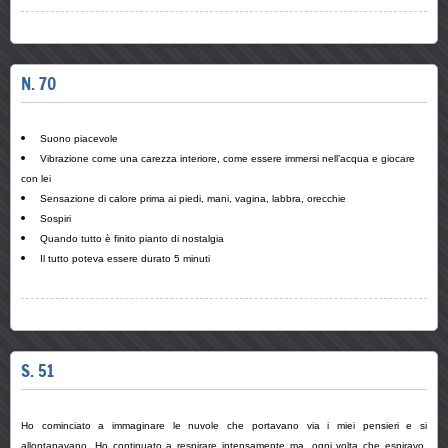
N. 70
Suono piacevole
Vibrazione come una carezza interiore, come essere immersi nell’acqua e giocare
con lei
Sensazione di calore prima ai piedi, mani, vagina, labbra, orecchie
Sospiri
Quando tutto è finito pianto di nostalgia
Il tutto poteva essere durato 5 minuti
S. 51
Ho cominciato a immaginare le nuvole che portavano via i miei pensieri e si
allontanavano. Ho continuato a respirare intensamente ma, ogni volta che espiravo,