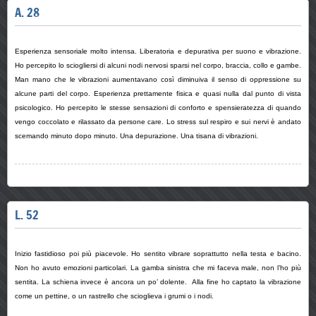
A. 28
Esperienza sensoriale molto intensa. Liberatoria e depurativa per suono e vibrazione.
Ho percepito lo sciogliersi di alcuni nodi nervosi sparsi nel corpo, braccia, collo e gambe.
Man mano che le vibrazioni aumentavano così diminuiva il senso di oppressione su
alcune parti del corpo. Esperienza prettamente fisica e quasi nulla dal punto di vista
psicologico. Ho percepito le stesse sensazioni di conforto e spensieratezza di quando
vengo coccolato e rilassato da persone care. Lo stress sul respiro e sui nervi è andato
scemando minuto dopo minuto. Una depurazione. Una tisana di vibrazioni.
L. 52
Inizio fastidioso poi più piacevole. Ho sentito vibrare soprattutto nella testa e bacino.
Non ho avuto emozioni particolari. La gamba sinistra che mi faceva male, non l’ho più
sentita. La schiena invece è ancora un po’ dolente. Alla fine ho captato la vibrazione
come un pettine, o un rastrello che scioglieva i grumi o i nodi.