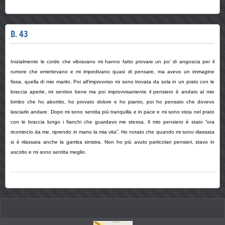
B. 43
Inizialmente le corde che vibravano mi hanno fatto provare un po’ di angoscia per il
rumore che emettevano e mi impedivano quasi di pensare, ma avevo un immagine
fissa, quella di mio marito. Poi all’improvviso mi sono trovata da sola in un prato con le
braccia aperte, mi sentivo bene ma poi improvvisamente il pensiero è andato al mio
bimbo che ho abortito, ho provato dolore e ho pianto, poi ho pensato che dovevo
lasciarlo andare. Dopo mi sono sentita più tranquilla e in pace e mi sono vista nel prato
con le braccia lungo i fianchi che guardavo me stessa. Il mio pensiero è stato “ora
ricomincio da me, riprendo in mano la mia vita”. Ho notato che quando mi sono rilassata
si è rilassata anche la gamba sinistra. Non ho più avuto particolari pensieri, stavo in
ascolto e mi sono sentita meglio.