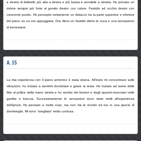
e destra di dislivello più alta a destra e più bassa e sensibile a sinistra. Ho provato un
dolore sempre più forte al gomito destro con calore. Fastidio ad occhio destro con
crescente prurito. Ho percepito nettamente un distacco tra la parte superiore e inferiore
del piano su cui ero appoggiata. Ora rilevo un fastidio dietro la nuca e una sensazione
di benessere.
A. 15
La mia esperienza con il piano armonico è stata strana. All’inizio mi concentravo sulle
vibrazioni, ho iniziato a sentirmi dondolare e girare la testa. Ho iniziato ad avere delle
fitte al pollice della mano destra e ho sentito dei tremori e degli spasmi muscolari nelle
gambe e braccia. Successivamente le sensazioni sono state simili all’esperienza
dell’ipnosi. Ho pensato a molte cose, ma non me le ricordo ed ero in una specie di
dormiveglia. Mi sono “svegliata” molto confusa.