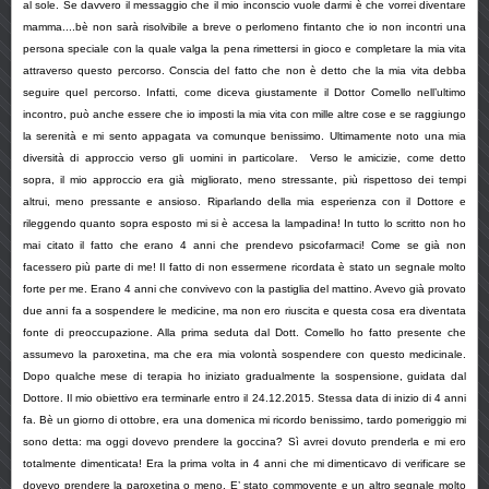
al sole. Se davvero il messaggio che il mio inconscio vuole darmi è che vorrei diventare
mamma....bè non sarà risolvibile a breve o perlomeno fintanto che io non incontri una
persona speciale con la quale valga la pena rimettersi in gioco e completare la mia vita
attraverso questo percorso. Conscia del fatto che non è detto che la mia vita debba
seguire
quel
percorso. Infatti, come diceva giustamente il Dottor Comello nell’ultimo
incontro, può anche essere che io imposti la mia vita con mille altre cose e se raggiungo
la serenità e mi sento appagata va comunque benissimo. Ultimamente noto una mia
diversità di approccio verso gli uomini in particolare. Verso le amicizie, come detto
sopra, il mio approccio era già migliorato, meno stressante, più rispettoso dei tempi
altrui, meno pressante e ansioso. Riparlando della mia esperienza con il Dottore e
rileggendo quanto sopra esposto mi si è accesa la lampadina! In tutto lo scritto non ho
mai citato il fatto che erano 4 anni che prendevo psicofarmaci! Come se già non
facessero più parte di me! Il fatto di non essermene ricordata è stato un segnale molto
forte per me. Erano 4 anni che convivevo con la pastiglia del mattino. Avevo già provato
due anni fa a sospendere le medicine, ma non ero riuscita e questa cosa era diventata
fonte di preoccupazione. Alla prima seduta dal Dott. Comello ho fatto presente che
assumevo la paroxetina, ma che era mia volontà sospendere con questo medicinale.
Dopo qualche mese di terapia ho iniziato gradualmente la sospensione, guidata dal
Dottore. Il mio obiettivo era terminarle entro il 24.12.2015. Stessa data di inizio di 4 anni
fa. Bè un giorno di ottobre, era una domenica mi ricordo benissimo, tardo pomeriggio mi
sono detta: ma oggi dovevo prendere la goccina? Sì avrei dovuto prenderla e mi ero
totalmente dimenticata! Era la prima volta in 4 anni che mi dimenticavo di verificare se
dovevo prendere la paroxetina o meno. E’ stato commovente e un altro segnale molto