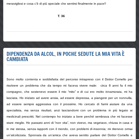
meravigliosi e cosa c’è di più speciale che sentirsi finalmente in pace!!
T. 36
DIPENDENZA DA ALCOL, IN POCHE SEDUTE LA MIA VITA È
CAMBIATA
Sono molto contenta e soddisfatta del percorso intrapreso con il Dottor Comello per
risolvere un problema che da tempo mi faceva vivere male: circa 8 anni fa il mio
compagno, che sostenevo essere il mio “mito” e di cui ero molto innamorata, mi ha
lasciata. Ho iniziato ad avere ansia, ad essere depressa, a piangere per un nonnulla,
ad essere sempre aggressiva con il prossimo. Ho cercato di farmi aiutare da una
specialista, ma senza risultati, anzi lasciandomi con un problema in più legato ai
medicinali prescritti. Nel contempo ho iniziato a bere perché sembrava che mi facesse
stare meglio. Ho passato anni di “non vita”, non vivevo, ma vegetavo, chiusa in casa e
in me stessa, senza rapporti con il mondo, con problemi di insonnia; mi ritenevo ormai
un’alcolizzata. Spronata da un’amica che aveva sentito parlare del Dottor Comello e