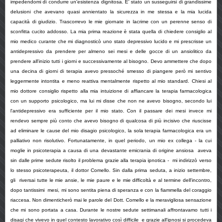
impedendomi di condurre un'esistenza dignitosa. E' stato un susseguirsi di grandissime
delusioni che avevano quasi annientato la sicurezza in me stessa e la mia lucida
capacità di giudizio. Trascorrevo le mie giornate in lacrime con un perenne senso di
sconfitta cucito addosso. La mia prima reazione è stata quella di chiedere consiglio al
mio medico curante che mi diagnosticò uno stato depressivo lucido e mi prescrisse un
antidepressivo da prendere per almeno sei mesi e delle gocce di un ansiolitico da
prendere all'inizio tutti i giorni e successivamente al bisogno. Devo ammettere che dopo
una decina di giorni di terapia avevo pressoché smesso di piangere però mi sentivo
leggermente intontita e meno reattiva mentalmente rispetto al mio standard. Chiesi al
mio dottore consiglio rispetto alla mia intuizione di affiancare la terapia farmacologica
con un supporto psicologico, ma lui mi disse che non ne avevo bisogno, secondo lui
l'antidepressivo era sufficiente per il mio stato. Con il passare dei mesi invece mi
rendevo sempre più conto che avevo bisogno di qualcosa di più incisivo che riuscisse
ad eliminare le cause del mio disagio psicologico, la sola terapia farmacologica era un
palliativo non risolutivo. Fortunatamente, in quel periodo, un mio ex collega - la cui
moglie in psicoterapia a causa di una devastante emicrania di origine ansiosa aveva
sin dalle prime sedute risolto il problema grazie alla terapia ipnotica - mi indirizzò verso
lo stesso psicoterapeuta, il dottor Comello. Sin dalla prima seduta, a inizio settembre,
gli riversai tutte le mie ansie, le mie paure e le mie difficoltà e al termine dell'incontro,
dopo tantissimi mesi, mi sono sentita piena di speranza e con la fiammella del coraggio
riaccesa. Non dimenticherò mai le parole del Dott. Comello e la meravigliosa sensazione
che mi sono portata a casa. Durante le nostre sedute settimanali affrontavamo tutti i
disagi che vivevo in quel contesto lavorativo così difficile e grazie all'ipnosi si procedeva