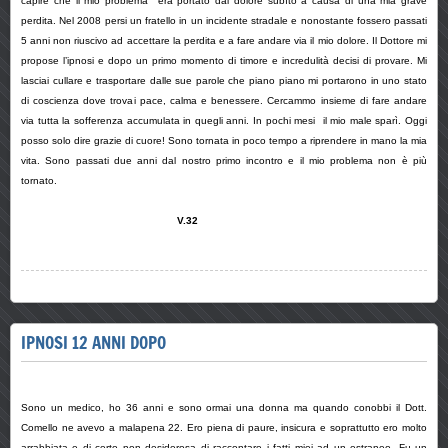
capire che il mio problema era portato dal dolore subìto a causa di una mia grave
perdita. Nel 2008 persi un fratello in un incidente stradale e nonostante fossero passati
5 anni non riuscivo ad accettare la perdita e a fare andare via il mio dolore. Il Dottore mi
propose l’ipnosi e dopo un primo momento di timore e incredulità decisi di provare. Mi
lasciai cullare e trasportare dalle sue parole che piano piano mi portarono in uno stato
di coscienza dove trovai pace, calma e benessere. Cercammo insieme di fare andare
via tutta la sofferenza accumulata in quegli anni. In pochi mesi il mio male sparì. Oggi
posso solo dire grazie di cuore! Sono tornata in poco tempo a riprendere in mano la mia
vita. Sono passati due anni dal nostro primo incontro e il mio problema non è più
tornato.
V.32
IPNOSI 12 ANNI DOPO
Sono un medico, ho 36 anni e sono ormai una donna ma quando conobbi il Dott.
Comello ne avevo a malapena 22. Ero piena di paure, insicura e soprattutto ero molto
arrabbiata e di certo non desiderosa di raccontare i fatti miei ad un estraneo. Fu un