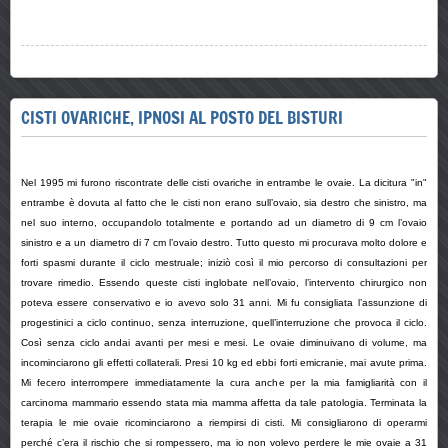
CISTI OVARICHE, IPNOSI AL POSTO DEL BISTURI
Nel 1995 mi furono riscontrate delle cisti ovariche in entrambe le ovaie. La dicitura "in"
entrambe è dovuta al fatto che le cisti non erano sull’ovaio, sia destro che sinistro, ma
nel suo interno, occupandolo totalmente e portando ad un diametro di 9 cm l’ovaio
sinistro e a un diametro di 7 cm l’ovaio destro. Tutto questo mi procurava molto dolore e
forti spasmi durante il ciclo mestruale; iniziò così il mio percorso di consultazioni per
trovare rimedio. Essendo queste cisti inglobate nell’ovaio, l’intervento chirurgico non
poteva essere conservativo e io avevo solo 31 anni. Mi fu consigliata l’assunzione di
progestinici a ciclo continuo, senza interruzione, quell’interruzione che provoca il ciclo.
Così senza ciclo andai avanti per mesi e mesi. Le ovaie diminuivano di volume, ma
incominciarono gli effetti collaterali. Presi 10 kg ed ebbi forti emicranie, mai avute prima.
Mi fecero interrompere immediatamente la cura anche per la mia famigliarità con il
carcinoma mammario essendo stata mia mamma affetta da tale patologia. Terminata la
terapia le mie ovaie ricominciarono a riempirsi di cisti. Mi consigliarono di operarmi
perché c’era il rischio che si rompessero, ma io non volevo perdere le mie ovaie a 31