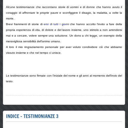
Alcune testimonianze che raccontano storie di uomini e di donne che hanno avuto il
coraggio di affrontare le proprie paure e sconfiggere il disagio, la malattia, a volte la
morte.
Brevi frammenti di storie di
eroi di tutti i giorn
i che hanno accolto l'invito a fare della
propria esperienza di vita, di dolore e del lavoro insieme, uno stimolo a non arrendersi
mai e a cercare, volere sempre una soluzione. Un dono a chi legge, un esempio della
meravigliosa sensibilità dell'animo umano.
A loro il mio ringraziamento personale per aver voluto condividere ciò che abbiamo
vissuto insieme e che nel tempo ci unisce.
Le testimonianze sono firmate con l'iniziale del nome e gli anni al momento dell'invio del
testo.
INDICE - TESTIMONIANZE 3