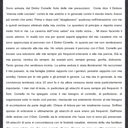
Sono arrivata dal Dottor Comello forte delle mie presunzioni. Come dice il Dottore
"intenta nelle crociate" contro le mie amiche e in generale contro il mondo intero. Avevo
più nemici che amici. Prima o dopo tutti "sbagliavano" qualcosa nell'interazione con me
e quindi venivano eliminati dalla mia cerchia. Le questioni di principio e rispetto erano
molto forti in me. La caverna dell'"omo salvei" era molto vicina.... Mi stavo facendo il
vuoto attorno. In realtà non era per questi aspetti spigolosi del mio carattere che mi
sono approcciata al percorso con il Dottor Comello, in quanto per me non sembravano
essere un ostacolo alla mia vita. Ho voluto provare il percorso con il Dott. Comello per
trovare una soluzione alle mie sempre più frequenti emicranie e alla mia pancia. Già la
mia pancia, nemica da sempre, da svariati anni, sempre grossa, gonfia, dolorante.
Tanto grossa che sembravo incinta. La prima seduta è stata illuminante! Ho raccontato
il mio passato, la mia famiglia (ottimo rapporto con i genitori, pessimo rapporto con mia
sorella), l'amore per le mie gatte e gli animali in genere. La mia vita in generale, la mia
convivenza terminata circa 10 anni fa e da allora nessuna storia seria particolarmente
importante. I miei mal di testa, in particolare gli attacchi di aura sempre più frequenti. Il
Dott. Comello mi ha spiegato come il mio bisogno di controllo, di perfezione, di
organizzare tutto in modo così preciso, maniacale era solamente dovuto al mio bisogno
di accettazione da parte degli altri. Chiave di lettura per me totalmente nuova. Soffrivo
spesso di emicranie e ultimamente gli attacchi di aura erano più frequenti. Dall’inizio
delle sedute con il Dott. Comello sia le emicranie che l’aura non si sono più presentati.
Gli attacchi di aura in concomitanza con le festività natalizie, sintomo della vita familiare