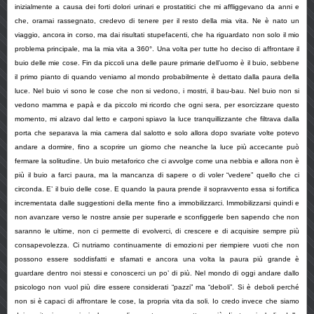
inizialmente a causa dei forti dolori urinari e prostatitici che mi affliggevano da anni e
che, oramai rassegnato, credevo di tenere per il resto della mia vita. Ne è nato un
viaggio, ancora in corso, ma dai risultati stupefacenti, che ha riguardato non solo il mio
problema principale, ma la mia vita a 360°. Una volta per tutte ho deciso di affrontare il
buio delle mie cose. Fin da piccoli una delle paure primarie dell’uomo è il buio, sebbene
il primo pianto di quando veniamo al mondo probabilmente è dettato dalla paura della
luce. Nel buio vi sono le cose che non si vedono, i mostri, il bau-bau. Nel buio non si
vedono mamma e papà e da piccolo mi ricordo che ogni sera, per esorcizzare questo
momento, mi alzavo dal letto e carponi spiavo la luce tranquillizzante che filtrava dalla
porta che separava la mia camera dal salotto e solo allora dopo svariate volte potevo
andare a dormire, fino a scoprire un giorno che neanche la luce più accecante può
fermare la solitudine. Un buio metaforico che ci avvolge come una nebbia e allora non è
più il buio a farci paura, ma la mancanza di sapere o di voler “vedere” quello che ci
circonda. E’ il buio delle cose. E quando la paura prende il sopravvento essa si fortifica
incrementata dalle suggestioni della mente fino a immobilizzarci. Immobilizzarsi quindi e
non avanzare verso le nostre ansie per superarle e sconfiggerle ben sapendo che non
saranno le ultime, non ci permette di evolverci, di crescere e di acquisire sempre più
consapevolezza. Ci nutriamo continuamente di emozioni per riempiere vuoti che non
possono essere soddisfatti e sfamati e ancora una volta la paura più grande è
guardare dentro noi stessi e conoscerci un po’ di più. Nel mondo di oggi andare dallo
psicologo non vuol più dire essere considerati “pazzi” ma “deboli”. Si è deboli perché
non si è capaci di affrontare le cose, la propria vita da soli. Io credo invece che siamo