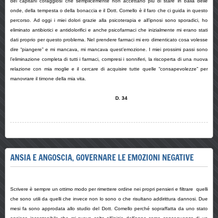
dei capitani coraggiosi che semplicemente non accettano più di stare in balia delle
onde, della tempesta o della bonaccia e il Dott. Comello è il faro che ci guida in questo
percorso. Ad oggi i miei dolori grazie alla psicoterapia e all’ipnosi sono sporadici, ho
eliminato antibiotici e antidolorifici e anche psicofarmaci che inizialmente mi erano stati
dati proprio per questo problema. Nel prendere farmaci mi ero dimenticato cosa volesse
dire “piangere” e mi mancava, mi mancava quest’emozione. I miei prossimi passi sono
l’eliminazione completa di tutti i farmaci, compresi i sonniferi, la riscoperta di una nuova
relazione con mia moglie e il cercare di acquisire tutte quelle “consapevolezze” per
manovrare il timone della mia vita.
D. 34
ANSIA E ANGOSCIA, GOVERNARE LE EMOZIONI NEGATIVE
Scrivere è sempre un ottimo modo per rimettere ordine nei propri pensieri e filtrare quelli
che sono utili da quelli che invece non lo sono o che risultano addirittura dannosi. Due
mesi fa sono approdata allo studio del Dott. Comello perché sopraffatta da uno stato