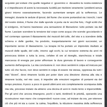
acquisire per evitare che quelle negative ci governino e devastino la nostra esistenza
e ci impediscano di avere la necessaria lucidità per risolvere veramente i problemi senza
girarci intorno ossessivamente, facendo aumentare sempre più la sofferenza. Le
immagini, durante le sedute di ipnosi, del fiume che scorre portandosi via i tronchi, i rami
del nostro dolore, il fiume che dalle sponde si porta via le vecchie foto, i fogli scritti che
si sciolgono, mi hanno trasmesso una sensazione di liberazione: tutto portato via dal
fiume. Lasciare scendere la tensione dal corpo come acqua che scende gocciolando e
nel contempo operare il rilassamento dei muscoli del collo, del viso e a scendere della
schiena e delle gambe, ha prodotto, inaspettatamente nei giorni successivi, un
importante senso di rilassamento. La terapia mi ha portato un imprevisto risultato ai
muscoli delle spalle, del collo, intorno agli occhi, la cui tensione estrema da anni mi
provocava dolore a tutta la zona, cefalee di ore al risveglio, stanchezza e totale
mancanza di energia per poter affrontare la dura giornata di lavoro e conseguente
aumento dell’angoscia. La mia conclusione è: non devo sentirmi in colpa ed insicura per
tutto ciò che faccio, non devo sentirmi in colpa di essere me stessa, oppressa da tutti i
miei “doveri”, devo rimanere lucida per poter dare una direzione diversa alla vita e
rimanere lucida, nel mio caso, è impedire alle emozioni negative di portarmi via del
tempo prezioso. A poco a poco in questi ultimi anni ero completamente scomparsa dalla
mia vita, processo iniziato da almeno una decina di anni in modo lento e impercettibile.
Per gli anni che ancora rimangono, pochi o tanti, riordinerò le priorità, operando una
ricostruzione man mano che comprenderò nuove cose, ad iniziare da ora, per ottenere
ciò che più mi sta a cuore: la calma, l’equilibrio, la riduzione massima della sofferenza