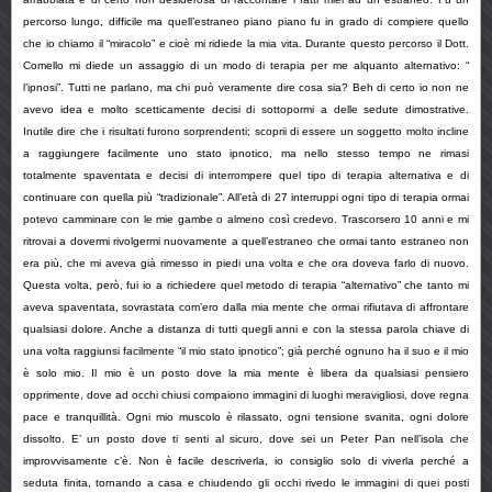
percorso lungo, difficile ma quell’estraneo piano piano fu in grado di compiere quello
che io chiamo il “miracolo” e cioè mi ridiede la mia vita. Durante questo percorso il Dott.
Comello mi diede un assaggio di un modo di terapia per me alquanto alternativo: “
l’ipnosi”. Tutti ne parlano, ma chi può veramente dire cosa sia? Beh di certo io non ne
avevo idea e molto scetticamente decisi di sottopormi a delle sedute dimostrative.
Inutile dire che i risultati furono sorprendenti; scoprii di essere un soggetto molto incline
a raggiungere facilmente uno stato ipnotico, ma nello stesso tempo ne rimasi
totalmente spaventata e decisi di interrompere quel tipo di terapia alternativa e di
continuare con quella più “tradizionale”. All’età di 27 interruppi ogni tipo di terapia ormai
potevo camminare con le mie gambe o almeno così credevo. Trascorsero 10 anni e mi
ritrovai a dovermi rivolgermi nuovamente a quell’estraneo che ormai tanto estraneo non
era più, che mi aveva già rimesso in piedi una volta e che ora doveva farlo di nuovo.
Questa volta, però, fui io a richiedere quel metodo di terapia “alternativo” che tanto mi
aveva spaventata, sovrastata com’ero dalla mia mente che ormai rifiutava di affrontare
qualsiasi dolore. Anche a distanza di tutti quegli anni e con la stessa parola chiave di
una volta raggiunsi facilmente “il mio stato ipnotico”; già perché ognuno ha il suo e il mio
è solo mio. Il mio è un posto dove la mia mente è libera da qualsiasi pensiero
opprimente, dove ad occhi chiusi compaiono immagini di luoghi meravigliosi, dove regna
pace e tranquillità. Ogni mio muscolo è rilassato, ogni tensione svanita, ogni dolore
dissolto. E’ un posto dove ti senti al sicuro, dove sei un Peter Pan nell’isola che
improvvisamente c’è. Non è facile descriverla, io consiglio solo di viverla perché a
seduta finita, tornando a casa e chiudendo gli occhi rivedo le immagini di quei posti