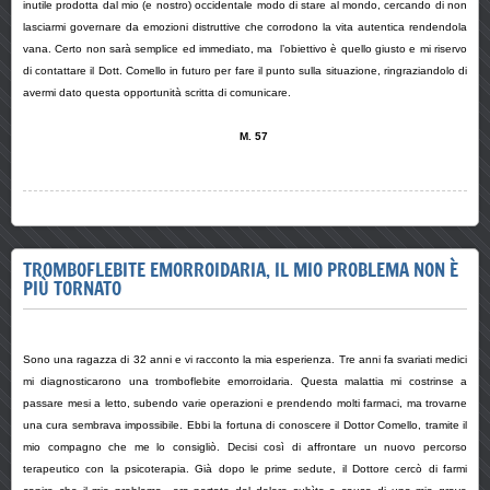
inutile prodotta dal mio (e nostro) occidentale modo di stare al mondo, cercando di non
lasciarmi governare da emozioni distruttive che corrodono la vita autentica rendendola
vana. Certo non sarà semplice ed immediato, ma l’obiettivo è quello giusto e mi riservo
di contattare il Dott. Comello in futuro per fare il punto sulla situazione, ringraziandolo di
avermi dato questa opportunità scritta di comunicare.
M. 57
TROMBOFLEBITE EMORROIDARIA, IL MIO PROBLEMA NON È
PIÙ TORNATO
Sono una ragazza di 32 anni e vi racconto la mia esperienza. Tre anni fa svariati medici
mi diagnosticarono una tromboflebite emorroidaria. Questa malattia mi costrinse a
passare mesi a letto, subendo varie operazioni e prendendo molti farmaci, ma trovarne
una cura sembrava impossibile. Ebbi la fortuna di conoscere il Dottor Comello, tramite il
mio compagno che me lo consigliò. Decisi così di affrontare un nuovo percorso
terapeutico con la psicoterapia. Già dopo le prime sedute, il Dottore cercò di farmi