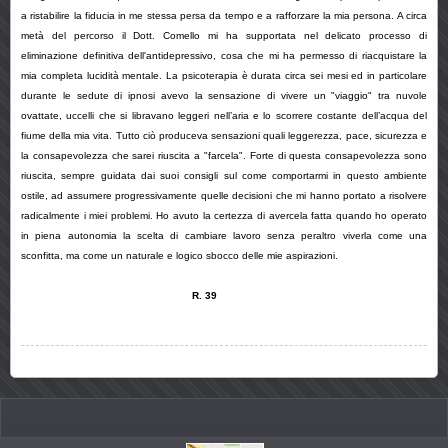
a ristabilire la fiducia in me stessa persa da tempo e a rafforzare la mia persona. A circa
metà del percorso il Dott. Comello mi ha supportata nel delicato processo di
eliminazione definitiva dell'antidepressivo, cosa che mi ha permesso di riacquistare la
mia completa lucidità mentale. La psicoterapia è durata circa sei mesi ed in particolare
durante le sedute di ipnosi avevo la sensazione di vivere un "viaggio" tra nuvole
ovattate, uccelli che si libravano leggeri nell’aria e lo scorrere costante dell’acqua del
fiume della mia vita. Tutto ciò produceva sensazioni quali leggerezza, pace, sicurezza e
la consapevolezza che sarei riuscita a "farcela". Forte di questa consapevolezza sono
riuscita, sempre guidata dai suoi consigli sul come comportarmi in questo ambiente
ostile, ad assumere progressivamente quelle decisioni che mi hanno portato a risolvere
radicalmente i miei problemi. Ho avuto la certezza di avercela fatta quando ho operato
in piena autonomia la scelta di cambiare lavoro senza peraltro viverla come una
sconfitta, ma come un naturale e logico sbocco delle mie aspirazioni.
R. 39