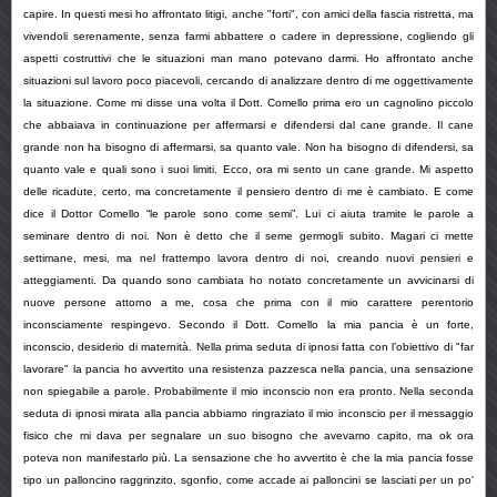
capire. In questi mesi ho affrontato litigi, anche "forti", con amici della fascia ristretta, ma
vivendoli serenamente, senza farmi abbattere o cadere in depressione, cogliendo gli
aspetti costruttivi che le situazioni man mano potevano darmi. Ho affrontato anche
situazioni sul lavoro poco piacevoli, cercando di analizzare dentro di me oggettivamente
la situazione. Come mi disse una volta il Dott. Comello prima ero un cagnolino piccolo
che abbaiava in continuazione per affermarsi e difendersi dal cane grande. Il cane
grande non ha bisogno di affermarsi, sa quanto vale. Non ha bisogno di difendersi, sa
quanto vale e quali sono i suoi limiti. Ecco, ora mi sento un cane grande. Mi aspetto
delle ricadute, certo, ma concretamente il pensiero dentro di me è cambiato. E come
dice il Dottor Comello “le parole sono come semi”. Lui ci aiuta tramite le parole a
seminare dentro di noi. Non è detto che il seme germogli subito. Magari ci mette
settimane, mesi, ma nel frattempo lavora dentro di noi, creando nuovi pensieri e
atteggiamenti. Da quando sono cambiata ho notato concretamente un avvicinarsi di
nuove persone attorno a me, cosa che prima con il mio carattere perentorio
inconsciamente respingevo. Secondo il Dott. Comello la mia pancia è un forte,
inconscio, desiderio di maternità. Nella prima seduta di ipnosi fatta con l’obiettivo di "far
lavorare" la pancia ho avvertito una resistenza pazzesca nella pancia, una sensazione
non spiegabile a parole. Probabilmente il mio inconscio non era pronto. Nella seconda
seduta di ipnosi mirata alla pancia abbiamo ringraziato il mio inconscio per il messaggio
fisico che mi dava per segnalare un suo bisogno che avevamo capito, ma ok ora
poteva non manifestarlo più. La sensazione che ho avvertito è che la mia pancia fosse
tipo un palloncino raggrinzito, sgonfio, come accade ai palloncini se lasciati per un po'