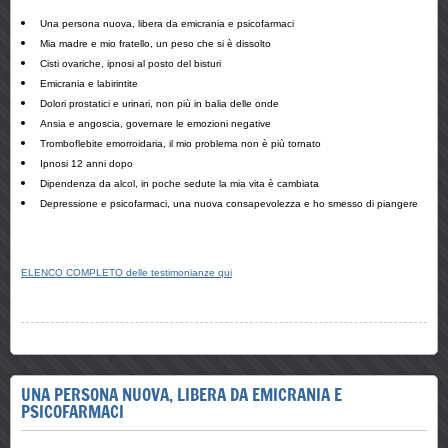
Una persona nuova, libera da emicrania e psicofarmaci
Mia madre e mio fratello, un peso che si è dissolto
Cisti ovariche, ipnosi al posto del bisturi
Emicrania e labirintite
Dolori prostatici e urinari, non più in balia delle onde
Ansia e angoscia, governare le emozioni negative
Tromboflebite emorroidaria, il mio problema non è più tornato
Ipnosi 12 anni dopo
Dipendenza da alcol, in poche sedute la mia vita è cambiata
Depressione e psicofarmaci, una nuova consapevolezza e ho smesso di piangere
ELENCO COMPLETO delle testimonianze qui
UNA PERSONA NUOVA, LIBERA DA EMICRANIA E
PSICOFARMACI