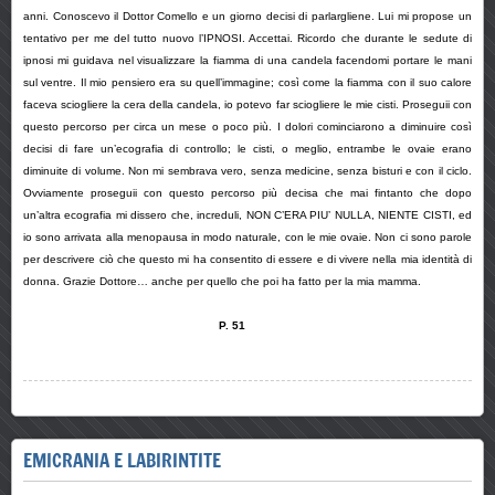
anni. Conoscevo il Dottor Comello e un giorno decisi di parlargliene. Lui mi propose un
tentativo per me del tutto nuovo l’IPNOSI. Accettai. Ricordo che durante le sedute di
ipnosi mi guidava nel visualizzare la fiamma di una candela facendomi portare le mani
sul ventre. Il mio pensiero era su quell’immagine; così come la fiamma con il suo calore
faceva sciogliere la cera della candela, io potevo far sciogliere le mie cisti. Proseguii con
questo percorso per circa un mese o poco più. I dolori cominciarono a diminuire così
decisi di fare un’ecografia di controllo; le cisti, o meglio, entrambe le ovaie erano
diminuite di volume. Non mi sembrava vero, senza medicine, senza bisturi e con il ciclo.
Ovviamente proseguii con questo percorso più decisa che mai fintanto che dopo
un’altra ecografia mi dissero che, increduli, NON C’ERA PIU’ NULLA, NIENTE CISTI, ed
io sono arrivata alla menopausa in modo naturale, con le mie ovaie. Non ci sono parole
per descrivere ciò che questo mi ha consentito di essere e di vivere nella mia identità di
donna. Grazie Dottore… anche per quello che poi ha fatto per la mia mamma.
P. 51
EMICRANIA E LABIRINTITE