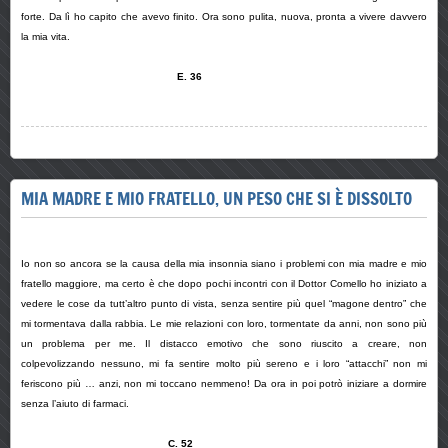
forte. Da lì ho capito che avevo finito. Ora sono pulita, nuova, pronta a vivere davvero
la mia vita.
E. 36
MIA MADRE E MIO FRATELLO, UN PESO CHE SI È DISSOLTO
Io non so ancora se la causa della mia insonnia siano i problemi con mia madre e mio
fratello maggiore, ma certo è che dopo pochi incontri con il Dottor Comello ho iniziato a
vedere le cose da tutt’altro punto di vista, senza sentire più quel “magone dentro” che
mi tormentava dalla rabbia. Le mie relazioni con loro, tormentate da anni, non sono più
un problema per me. Il distacco emotivo che sono riuscito a creare, non
colpevolizzando nessuno, mi fa sentire molto più sereno e i loro “attacchi” non mi
feriscono più … anzi, non mi toccano nemmeno! Da ora in poi potrò iniziare a dormire
senza l’aiuto di farmaci.
C. 52