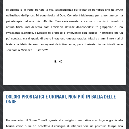
Mi chiamo B. e vorrei portare la mia testimonianza per il grande beneficio che ho avuto
nell'utilizzo dell'ipnosi. Mi sono rivolta al Dott. Comello inizialmente per affrontare con la
psicoterapia alcune mie difficoltà. Successivamente, a causa di continui disturbi di
natura fisica, mal di testa, forti emicranie definite dall'ospedale "a grappolo" e una
invalidante labirintite, il Dottore mi propose di intervenire con l'ipnosi. In principio ero un
po’ scettica, ma ringrazio di avere intrapreso questa terapia, infatti da anni il mio mal di
testa e la labirintite sono scomparsi definitivamente, per cui niente più medicinali come
Torecam o Microser..... Grazie!!!
B. 40
DOLORI PROSTATICI E URINARI, NON PIÙ IN BALIA DELLE
ONDE
Ho conosciuto il Dottor Comello grazie al consiglio di uno stimato urologo e grazie alla
fiducia verso di lui ho accettato il consiglio di intraprendere un percorso terapeutico