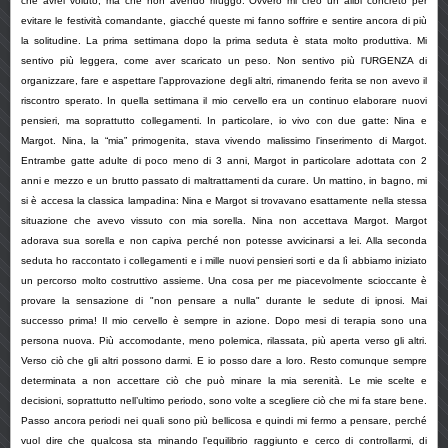
che avrei voluto, ma che non avendo rifuggo. Ovvero mi creo un alibi concreto per
evitare le festività comandante, giacché queste mi fanno soffrire e sentire ancora di più
la solitudine. La prima settimana dopo la prima seduta è stata molto produttiva. Mi
sentivo più leggera, come aver scaricato un peso. Non sentivo più l'URGENZA di
organizzare, fare e aspettare l’approvazione degli altri, rimanendo ferita se non avevo il
riscontro sperato. In quella settimana il mio cervello era un continuo elaborare nuovi
pensieri, ma soprattutto collegamenti. In particolare, io vivo con due gatte: Nina e
Margot. Nina, la “mia” primogenita, stava vivendo malissimo l'inserimento di Margot.
Entrambe gatte adulte di poco meno di 3 anni, Margot in particolare adottata con 2
anni e mezzo e un brutto passato di maltrattamenti da curare. Un mattino, in bagno, mi
si è accesa la classica lampadina: Nina e Margot si trovavano esattamente nella stessa
situazione che avevo vissuto con mia sorella. Nina non accettava Margot. Margot
adorava sua sorella e non capiva perché non potesse avvicinarsi a lei. Alla seconda
seduta ho raccontato i collegamenti e i mille nuovi pensieri sorti e da lì abbiamo iniziato
un percorso molto costruttivo assieme. Una cosa per me piacevolmente scioccante è
provare la sensazione di "non pensare a nulla" durante le sedute di ipnosi. Mai
successo prima! Il mio cervello è sempre in azione. Dopo mesi di terapia sono una
persona nuova. Più accomodante, meno polemica, rilassata, più aperta verso gli altri.
Verso ciò che gli altri possono darmi. E io posso dare a loro. Resto comunque sempre
determinata a non accettare ciò che può minare la mia serenità. Le mie scelte e
decisioni, soprattutto nell’ultimo periodo, sono volte a scegliere ciò che mi fa stare bene.
Passo ancora periodi nei quali sono più bellicosa e quindi mi fermo a pensare, perché
vuol dire che qualcosa sta minando l’equilibrio raggiunto e cerco di controllarmi, di