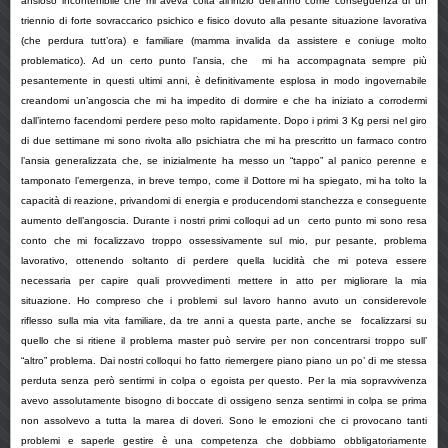
ansioso incontenibile che mi aveva colta all’inizio dell’anno come conseguenza di un
triennio di forte sovraccarico psichico e fisico dovuto alla pesante situazione lavorativa
(che perdura tutt’ora) e familiare (mamma invalida da assistere e coniuge molto
problematico). Ad un certo punto l’ansia, che mi ha accompagnata sempre più
pesantemente in questi ultimi anni, è definitivamente esplosa in modo ingovernabile
creandomi un’angoscia che mi ha impedito di dormire e che ha iniziato a corrodermi
dall’interno facendomi perdere peso molto rapidamente. Dopo i primi 3 Kg persi nel giro
di due settimane mi sono rivolta allo psichiatra che mi ha prescritto un farmaco contro
l’ansia generalizzata che, se inizialmente ha messo un “tappo” al panico perenne e
tamponato l’emergenza, in breve tempo, come il Dottore mi ha spiegato, mi ha tolto la
capacità di reazione, privandomi di energia e producendomi stanchezza e conseguente
aumento dell’angoscia. Durante i nostri primi colloqui ad un certo punto mi sono resa
conto che mi focalizzavo troppo ossessivamente sul mio, pur pesante, problema
lavorativo, ottenendo soltanto di perdere quella lucidità che mi poteva essere
necessaria per capire quali provvedimenti mettere in atto per migliorare la mia
situazione. Ho compreso che i problemi sul lavoro hanno avuto un considerevole
riflesso sulla mia vita familiare, da tre anni a questa parte, anche se focalizzarsi su
quello che si ritiene il problema master può servire per non concentrarsi troppo sull’
“altro” problema. Dai nostri colloqui ho fatto riemergere piano piano un po’ di me stessa
perduta senza però sentirmi in colpa o egoista per questo. Per la mia sopravvivenza
avevo assolutamente bisogno di boccate di ossigeno senza sentirmi in colpa se prima
non assolvevo a tutta la marea di doveri. Sono le emozioni che ci provocano tanti
problemi e saperle gestire è una competenza che dobbiamo obbligatoriamente