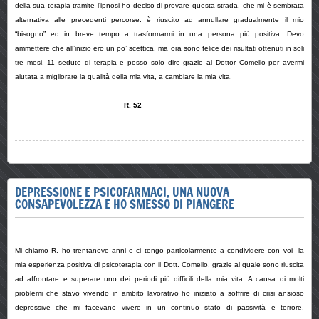
della sua terapia tramite l’ipnosi ho deciso di provare questa strada, che mi è sembrata
alternativa alle precedenti percorse: è riuscito ad annullare gradualmente il mio
“bisogno” ed in breve tempo a trasformarmi in una persona più positiva. Devo
ammettere che all’inizio ero un po’ scettica, ma ora sono felice dei risultati ottenuti in soli
tre mesi. 11 sedute di terapia e posso solo dire grazie al Dottor Comello per avermi
aiutata a migliorare la qualità della mia vita, a cambiare la mia vita.
R. 52
DEPRESSIONE E PSICOFARMACI, UNA NUOVA
CONSAPEVOLEZZA E HO SMESSO DI PIANGERE
Mi chiamo R. ho trentanove anni e ci tengo particolarmente a condividere con voi la
mia esperienza positiva di psicoterapia con il Dott. Comello, grazie al quale sono riuscita
ad affrontare e superare uno dei periodi più difficili della mia vita. A causa di molti
problemi che stavo vivendo in ambito lavorativo ho iniziato a soffrire di crisi ansioso
depressive che mi facevano vivere in un continuo stato di passività e terrore,