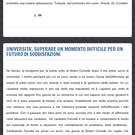
potrebbe mai essere abbastanza. Tuttavia, dal profondo del cuore,
Grazie, Dr. Comello!
L. 36
UNIVERSITA’, SUPERARE UN MOMENTO DIFFICILE PER UN
FUTURO DI SODDISFAZIONI
Ho deciso di rivolgermi per la prima volta al dottor Comello dopo il mio primo anno di
università. I motivi principali per cui mi sono rivolta a lui erano l’ansia dell’affrontare gli
esami (il primo anno non ero riuscita a dare esami) e la gestione della rabbia, ho un
carattere molto impetuoso e per via della mia impulsività mi è capitato più volte di
rovinare dei rapporti. Ero giunta ad un momento in cui non sapevo più come gestirmi e
così mi è stato proposto di iniziare una terapia. Inizialmente ero molto scettica perché
non credevo che una persona a me estranea potesse aiutarmi nell’affrontare i miei
problemi. Con il passare dei mesi però mi sono accorta che il mio modo di affrontare
certe situazioni era cambiato. Ho cambiato Facoltà e ho iniziato a comportarmi in modo
più razionale di fronte a situazioni che normalmente mi avrebbero fatta arrabbiare.
Cambiando Facoltà ho perso un anno, ma grazie al Dottor Comello ho capito che