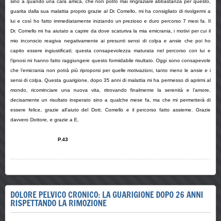
sino a quando una cara amica, che non potrò mai ringraziare abbastanza per questo,
guarita dalla sua malattia proprio grazie al Dr. Comello, mi ha consigliato di rivolgermi a
lui e così ho fatto immediatamente iniziando un prezioso e duro percorso 7 mesi fa. Il
Dr. Comello mi ha aiutato a capire da dove scaturiva la mia emicrania, i motivi per cui il
mio inconscio reagiva negativamente ai presunti sensi di colpa e ansie che poi ho
capito essere ingiustificati; questa consapevolezza maturata nel percorso con lui e
l’ipnosi mi hanno fatto raggiungere questo formidabile risultato. Oggi sono consapevole
che l’emicrania non potrà più riproporsi per quelle motivazioni, tanto meno le ansie e i
sensi di colpa. Questa guarigione, dopo 35 anni di malattia mi ha permesso di aprirmi al
mondo, ricominciare una nuova vita, ritrovando finalmente la serenità e l’amore,
decisamente un risultato insperato sino a qualche mese fa, ma che mi permetterà di
essere felice, grazie all’aiuto del Dott. Comello e il percorso fatto assieme. Grazie
davvero Dottore, e grazie a E.
P.43
DOLORE PELVICO CRONICO: LA GUARIGIONE DOPO 26 ANNI
RISPETTANDO LA RIMOZIONE