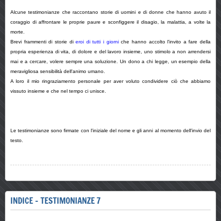
Alcune testimonianze che raccontano storie di uomini e di donne che hanno avuto il
coraggio di affrontare le proprie paure e sconfiggere il disagio, la malattia, a volte la
morte.
Brevi frammenti di storie di
eroi di tutti i giorni
che hanno accolto l'invito a fare della
propria esperienza di vita, di dolore e del lavoro insieme, uno stimolo a non arrendersi
mai e a cercare, volere sempre una soluzione. Un dono a chi legge, un esempio della
meravigliosa sensibilità dell'animo umano.
A loro il mio ringraziamento personale per aver voluto condividere ciò che abbiamo
vissuto insieme e che nel tempo ci unisce.
Le testimonianze sono firmate con l'iniziale del nome e gli anni al momento dell'invio del
testo.
INDICE - TESTIMONIANZE 7