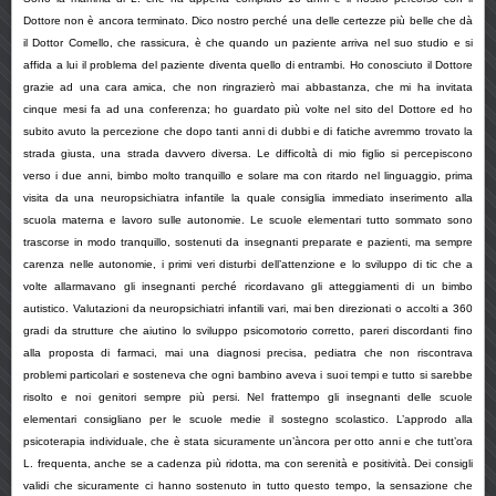
Dottore non è ancora terminato. Dico nostro perché una delle certezze più belle che dà
il Dottor Comello, che rassicura, è che quando un paziente arriva nel suo studio e si
affida a lui il problema del paziente diventa quello di entrambi. Ho conosciuto il Dottore
grazie ad una cara amica, che non ringrazierò mai abbastanza, che mi ha invitata
cinque mesi fa ad una conferenza; ho guardato più volte nel sito del Dottore ed ho
subito avuto la percezione che dopo tanti anni di dubbi e di fatiche avremmo trovato la
strada giusta, una strada davvero diversa. Le difficoltà di mio figlio si percepiscono
verso i due anni, bimbo molto tranquillo e solare ma con ritardo nel linguaggio, prima
visita da una neuropsichiatra infantile la quale consiglia immediato inserimento alla
scuola materna e lavoro sulle autonomie. Le scuole elementari tutto sommato sono
trascorse in modo tranquillo, sostenuti da insegnanti preparate e pazienti, ma sempre
carenza nelle autonomie, i primi veri disturbi dell’attenzione e lo sviluppo di tic che a
volte allarmavano gli insegnanti perché ricordavano gli atteggiamenti di un bimbo
autistico. Valutazioni da neuropsichiatri infantili vari, mai ben direzionati o accolti a 360
gradi da strutture che aiutino lo sviluppo psicomotorio corretto, pareri discordanti fino
alla proposta di farmaci, mai una diagnosi precisa, pediatra che non riscontrava
problemi particolari e sosteneva che ogni bambino aveva i suoi tempi e tutto si sarebbe
risolto e noi genitori sempre più persi. Nel frattempo gli insegnanti delle scuole
elementari consigliano per le scuole medie il sostegno scolastico. L’approdo alla
psicoterapia individuale, che è stata sicuramente un’àncora per otto anni e che tutt’ora
L. frequenta, anche se a cadenza più ridotta, ma con serenità e positività. Dei consigli
validi che sicuramente ci hanno sostenuto in tutto questo tempo, la sensazione che