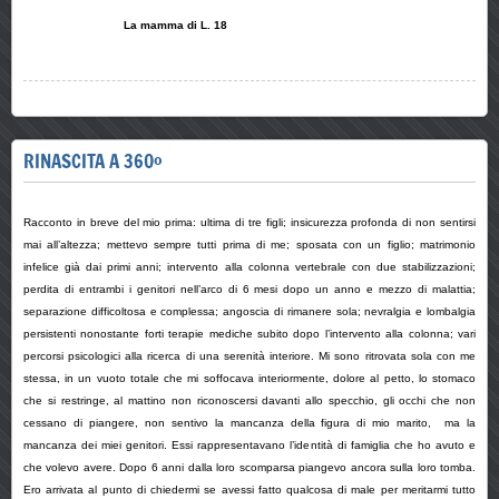
La mamma di L. 18
RINASCITA A 360°
Racconto in breve del mio prima: ultima di tre figli; insicurezza profonda di non sentirsi
mai all’altezza; mettevo sempre tutti prima di me; sposata con un figlio; matrimonio
infelice già dai primi anni; intervento alla colonna vertebrale con due stabilizzazioni;
perdita di entrambi i genitori nell’arco di 6 mesi dopo un anno e mezzo di malattia;
separazione difficoltosa e complessa; angoscia di rimanere sola; nevralgia e lombalgia
persistenti nonostante forti terapie mediche subito dopo l’intervento alla colonna; vari
percorsi psicologici alla ricerca di una serenità interiore. Mi sono ritrovata sola con me
stessa, in un vuoto totale che mi soffocava interiormente, dolore al petto, lo stomaco
che si restringe, al mattino non riconoscersi davanti allo specchio, gli occhi che non
cessano di piangere, non sentivo la mancanza della figura di mio marito, ma la
mancanza dei miei genitori. Essi rappresentavano l’identità di famiglia che ho avuto e
che volevo avere. Dopo 6 anni dalla loro scomparsa piangevo ancora sulla loro tomba.
Ero arrivata al punto di chiedermi se avessi fatto qualcosa di male per meritarmi tutto