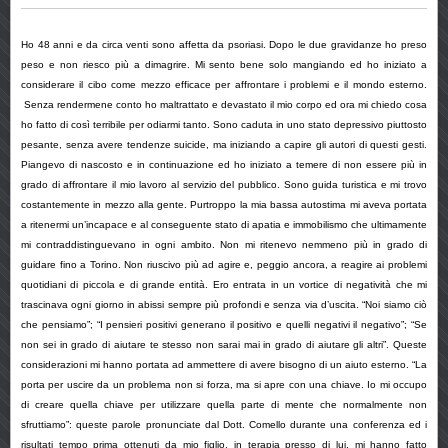
Ho 48 anni e da circa venti sono affetta da psoriasi. Dopo le due gravidanze ho preso
peso e non riesco più a dimagrire. Mi sento bene solo mangiando ed ho iniziato a
considerare il cibo come mezzo efficace per affrontare i problemi e il mondo esterno.
Senza rendermene conto ho maltrattato e devastato il mio corpo ed ora mi chiedo cosa
ho fatto di così terribile per odiarmi tanto. Sono caduta in uno stato depressivo piuttosto
pesante, senza avere tendenze suicide, ma iniziando a capire gli autori di questi gesti.
Piangevo di nascosto e in continuazione ed ho iniziato a temere di non essere più in
grado di affrontare il mio lavoro al servizio del pubblico. Sono guida turistica e mi trovo
costantemente in mezzo alla gente. Purtroppo la mia bassa autostima mi aveva portata
a ritenermi un’incapace e al conseguente stato di apatia e immobilismo che ultimamente
mi contraddistinguevano in ogni ambito. Non mi ritenevo nemmeno più in grado di
guidare fino a Torino. Non riuscivo più ad agire e, peggio ancora, a reagire ai problemi
quotidiani di piccola e di grande entità. Ero entrata in un vortice di negatività che mi
trascinava ogni giorno in abissi sempre più profondi e senza via d’uscita. “Noi siamo ciò
che pensiamo”; “I pensieri positivi generano il positivo e quelli negativi il negativo”; “Se
non sei in grado di aiutare te stesso non sarai mai in grado di aiutare gli altri”. Queste
considerazioni mi hanno portata ad ammettere di avere bisogno di un aiuto esterno. “La
porta per uscire da un problema non si forza, ma si apre con una chiave. Io mi occupo
di creare quella chiave per utilizzare quella parte di mente che normalmente non
sfruttiamo”: queste parole pronunciate dal Dott. Comello durante una conferenza ed i
risultati tempo prima ottenuti da mio figlio, in terapia presso di lui, mi hanno fatto