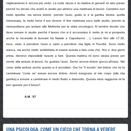
miglioramento è ancora più netto. La notte riposo e la mattina di giovedì mi alzo presto
perché ho deciso che andrò in studio per almeno una mattinata di lavoro. Cammino non
molto spedita, ma senza dolore; prendo l’auto, guido io e la gamba destra, quella
interessata, fa molto bene il suo dovere. A fine mattinata esco dallo studio, prendo la
metropolitana per andare alle Molinette per la visita oncologica. Al termine decido che
devo tornare in studio perché il lavoro che si è accumulato è molto (e mi si prospetta
anche la necessità di lavorare tra Natale e Capodanno …). Lavoro fino alle 17.30,
esco, vado a prendere l’auto e vado a prendere mia figlia in Facoltà. Sono molto
stanca, ma anche molto soddisfatta di essere riuscita a fare cose che, fino a due giorni
prima, ritenevo impossibile riuscire a fare. Questa mattina mi sono alzata presto per
venire alla seduta di ipnosi, ho guidato l’auto. Sento ancora dolore (poco) all’osso. Nel
corso della seduta anche questo si è annullato. Ora ho “il ricordo” del dolore che mi fa
camminare “come se” avessi ancora dolore: dovrò insegnare al mio corpo (alla mia
gamba) a tornare a camminare in modo fluido e disinvolto. Questa meta raggiunta mi fa
ben sperare per il futuro!!
A.M. 57
UNA PSICOLOGA: COME UN CIECO CHE TORNA A VEDERE