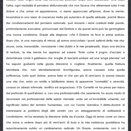
l’altra, ogni modalità di pensiero disfunzionale che non faceva che alimentare tutto il mio
dolore e che ormai mi apparteneva, ci siamo approcciati all’
ipnosi
, dove la mente,
trovandosi in uno stato di coscienza molto più autentico di quello abituale, poiché libero
dai condizionamenti del pensiero razionale, può ricevere i semi costituiti dalle parole,
profondamente evocative, pronunciate dal Dottore e da questi semi può far germogliare
una nuova condizione. Grazie alla diagnosi –che il Dottore mi fece in prima seduta,
dopo che, in una manciata di minuti, gli avevo snocciolato i punti salienti della mia vita-
sicura, certa, inesorabile, nonostante i miei dubbi e le mie perplessità, dopo una decina
di sedute, la mia mente ha appreso ad essere “forte come il pugno d’acciaio e
determinata come il gabbiano che
sceglie
di lasciarsi andare ad una lunga planata” ed
ha saputo guidarmi nella giusta direzione e cogliere, finalmente
,
quella frattura
identitaria che, non identitariamente riconfigurata, aveva causato tutta quella
sofferenza, tutto quel dolore, aveva fatto sì che per più di vent’anni io avessi vissuto
una vita che, sotto un sottile e labilissimo strato di apparente “normalità” e serenità,
covava un abisso infernale, terrifico ed angoscioso. Il Dr. Comello mi ha preso per mano
dal profondo di quell’abisso e, con una professionalità che raramente ho avuto modo di
riscontrare nei professionisti della salute mentale, unita ad un’incredibile umanità, nel
significato latino del termine
humanitas
, con cui l’uomo rivendica il diritto-dovere di
interessarsi ai problemi degli altri uomini con un atteggiamento di solidarietà e
condivisione, mi ha mostrato la direzione della via d’uscita. Oggi mi sento come un cieco
che torna a vedere dopo più di vent’anni di buio e la mia esistenza quotidiana ha
repentinamente subito un cambiamento radicale. Un
Grazie
, ovviamente, non è né