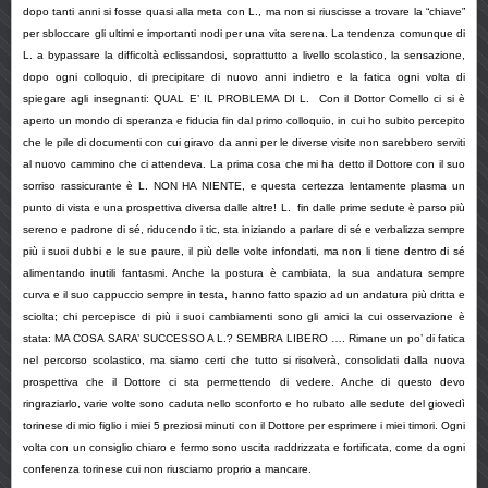
dopo tanti anni si fosse quasi alla meta con L., ma non si riuscisse a trovare la “chiave”
per sbloccare gli ultimi e importanti nodi per una vita serena. La tendenza comunque di
L. a bypassare la difficoltà eclissandosi, soprattutto a livello scolastico, la sensazione,
dopo ogni colloquio, di precipitare di nuovo anni indietro e la fatica ogni volta di
spiegare agli insegnanti: QUAL E’ IL PROBLEMA DI L. Con il Dottor Comello ci si è
aperto un mondo di speranza e fiducia fin dal primo colloquio, in cui ho subito percepito
che le pile di documenti con cui giravo da anni per le diverse visite non sarebbero serviti
al nuovo cammino che ci attendeva. La prima cosa che mi ha detto il Dottore con il suo
sorriso rassicurante è L. NON HA NIENTE, e questa certezza lentamente plasma un
punto di vista e una prospettiva diversa dalle altre! L. fin dalle prime sedute è parso più
sereno e padrone di sé, riducendo i tic, sta iniziando a parlare di sé e verbalizza sempre
più i suoi dubbi e le sue paure, il più delle volte infondati, ma non li tiene dentro di sé
alimentando inutili fantasmi. Anche la postura è cambiata, la sua andatura sempre
curva e il suo cappuccio sempre in testa, hanno fatto spazio ad un andatura più dritta e
sciolta; chi percepisce di più i suoi cambiamenti sono gli amici la cui osservazione è
stata: MA COSA SARA’ SUCCESSO A L.? SEMBRA LIBERO …. Rimane un po’ di fatica
nel percorso scolastico, ma siamo certi che tutto si risolverà, consolidati dalla nuova
prospettiva che il Dottore ci sta permettendo di vedere. Anche di questo devo
ringraziarlo, varie volte sono caduta nello sconforto e ho rubato alle sedute del giovedì
torinese di mio figlio i miei 5 preziosi minuti con il Dottore per esprimere i miei timori. Ogni
volta con un consiglio chiaro e fermo sono uscita raddrizzata e fortificata, come da ogni
conferenza torinese cui non riusciamo proprio a mancare.