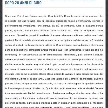
DOPO 20 ANNI DI BUIO
Sono una Psicologa, Psicoterapeuta. Conobbi il Dr. Comello grazie ad un parente che
in seguito ad una terapia con lui centrata sull’ipnosi risolse un’emicrania, cronica e
profondamente invalidante, che durava da più di trent’anni. Oltre a lasciarmi senza
parole, questo fatto mi fece riflettere sulla straordinaria potenza terapeutica dello
strumento “ipnosi” e provai il desiderio di essere altrettanto efficace nell’aiutare i miei
pazienti.
Ma è possibile aiutare altri a stare bene se i primi a soffrire siamo noi?
Iniziai a
soffrire di disturbi dell’alimentazione all’età di 15 anni:
binge eating disorder
, alternato a
periodi di restrizione alimentare anche molto grave (con amenorrea e tutto ciò che ne
consegue). In concomitanza ad un’alimentazione “disturbata”, poi, c’erano i disturbi
dell’umore (umore depresso, che si alternava a periodi di umore ipomaniacale, apatia,
abulia, anedonia, ansia, angoscia) che in più occasioni mi portarono a rinchiudermi in
uno stato di isolamento psicofisico e di inazione, oserei dire letargica, ad interrompere
gli studi, così come qualsiasi attività stessi portando avanti, a non prendermi cura dei
miei bambini, di tre e quattro anni. Ecco che allora il Dr. Comello, da mentore, divenne
per me l’ultima (dopo quattro psicoterapie, la laurea in Psicologia e la specializzazione
in Psicoterapia) àncora di salvezza. Quello che poi è avvenuto nello studio del Dottore
è stato eccezionale, fin dal primo incontro. Anzitutto una diagnosi spiazzante, che mi ha
sconcertato ed ha iniziato, lentamente ma inesorabilmente, ad incrinare ogni mia più
profonda certezza, ogni singolo mattone posto in opera in anni di terapie e di riflessioni
solitarie sulle origini della mia sofferenza psichica. Dopo aver scardinato, una dopo