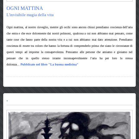
OGNI MATTINA
L'invisibile magia della vita
Ogni mattina, al nostro risveglio, mentre gli occhi sono ancora chiusi prendiamo coscienza dell’aria
che entra e che esce dolcemente d
ai nostri polmoni, qualcosa a cui non abbiamo mai pensato, come
tante cose che fanno parte della nostra vita e a cui non abbiamo mai dato attenzione. Prendiamo
coscienza di essere tra coloro che hanno la fortuna di comprenderlo prima che siano le circostanze di
questi tempi ad imporne la consapevolezza. Pensiamo alle persone che amiamo e gioiamo nel
pensare che in q
uello stesso istante inconsapevolmente l’aria ha per loro la stessa
dolcezza...
P
ubblicato nel libro "La buona medicina"
.