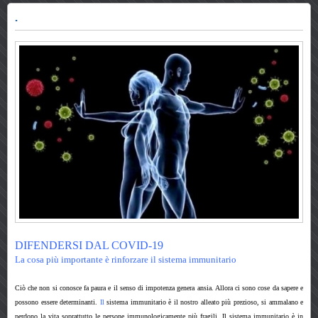
.
DIFENDERSI DAL COVID-19
La cosa più importante è rinforzare il sistema immunitario
Ciò che non si conosce fa paura e il senso di impotenza genera ansia. Allora ci sono cose da sapere e
possono essere determinanti.
Il
sistema immunitario è il nostro alleato più prezioso
, si ammalano e
perdono la vita soprattutto le persone immunologicamente più fragili. Il sistema immunitario è in