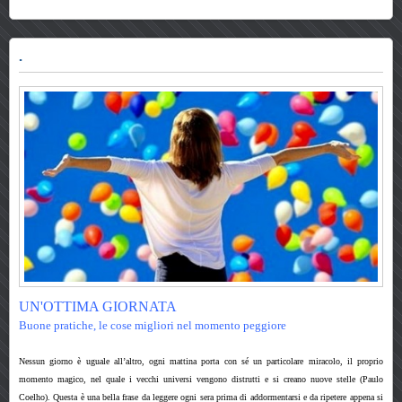
.
UN'OTTIMA GIORNATA
Buone pratiche,
le cose migliori nel momento peggiore
Nessun giorno è uguale all’altro, ogni mattina porta con sé un particolare miracolo, il proprio
momento magico, nel quale i vecchi universi vengono distrutti e si creano nuove stelle
(Paulo
Coelho). Questa è una bella frase da leggere ogni sera prima di addormentarsi e da ripetere appena si