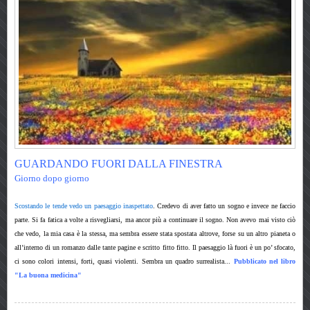
GUARDANDO FUORI DALLA FINESTRA
Giorno dopo giorno
Scostando le tende vedo un paesaggio inaspettato
. Credevo di aver fatto un sogno e invece ne faccio
parte. Si fa fatica a volte a risvegliarsi, ma ancor più a continuare il sogno. Non avevo mai visto ciò
che vedo, la mia casa è la stessa, ma sembra essere stata spostata altrove, forse su un altro pianeta o
all’interno di un romanzo dalle tante pagine e scritto fitto fitto. Il paesaggio là fuori è un po’ sfocato,
ci sono colori intensi, forti, quasi violenti. Sembra un quadro surrealista...
P
ubblicato nel libro
"La buona medicina"