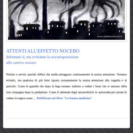
ATTENTI ALL'EFFETTO NOCEBO
Informati sì, ma evitiamo la sovraesposizione
alle cattive notizie
Notizie e servizi speciali diffusi dai media attraggono continuamente la nostra attenzione. Vorremo
evitarlo, ma qualcosa di più forte riporta costantemente la nostra attenzione alla tragedia e al
pericolo. Come le gazzelle che dopo la fuga tornano indietro a vedere i leoni che si nutr
ono della
loro compagna dopo la predazione. Come il rallentare degli automobilisti in autostrada per cercare di
vedere la tragica scena
...
P
ubblicato nel libro "La buona medicina"