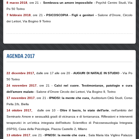
8 marzo 2018
, ore 21
-
Sembrava un amore impossibile
- Psychè Centro Studi, Via
Po 50 Torino
7 febbraio 2018
, ore 21
- PSICOSCOPIA - Figli e genitori -
Salone d'Onore
, Circolo
dei Lettori,
Via Bogino 9 Torino
AGENDA 2017
22 dicembre 2017
,
dalle ore 17 alle ore 20 -
AUGURI DI NATALE IN STUDIO
- Via Po
50 Torino
24 novembre 2017
, ore 21 -
Calci nel cuore. Testimonianze, patologie e cura
dell'amore malato
- Salone d'Onore Circolo dei Lettori, Via Bogino 9, Torino
17 novembre 2017
, ore 21 -
IPNOSI: la mente che cura
,
Auditorium Città Studi, Corso
Pella 2/b, Biella
14 ottobre 2017,
dalle ore 10 -
Oltre il bacio, lo stato dell'arte
, nell’ambito del
Seminario
Amore e sessualità gradi di vicinanza e di lontananza. Riflessioni e interventi
terapeutici in un'ottica integrata
dell'Istituto Scientifico di Psicosessuologia Integrata
(ISPSI), Casa della Psicologia, Piazza Castello 2, Milano
13 ottobre 2017
,
ore 21 -
IPNOSI: la mente che cura
, Sala Maria Ida Viglino Palazzo