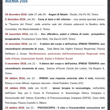
AGENDA 2016
16 dicembre 2016
,
dalle 17 alle 20 -
Auguri di Natale
-
Studio, Via Po 50, Torino
5 dicembre 2016
, ore 20 -
Cena al buio e del silenzio
- una serata speciale presso
la “Taverna del Priore”, nelle antiche sale del chiostro adiacenti la Basilica della
Consolata, Via Maria Adelaide 2, Torino
30 novembre 2016
,
ore 21 -
Sex offenders, autori e vittime di reato: prospettive
terapeutiche
, Fondazione Carlo Molo, Via Sacchi 42/F, Torino
11 novembre 2016
, ore 21 -
Il dolore del corpo e dell'anima. IPNOSI TERAPIA: uno
straordinario strumento di cura
,
Sala Maria Ida Viglino Palazzo Regionale, Piazza
Deffeyes 1, Aosta.
Manifestazione patrocinata dall’Amministrazione Regionale della
Valle d’Aosta, Assessorato Sanità, Salute e Politiche Sociali
3 novembre 2016
, ore 21 -
Il dolore del corpo e dell'anima. IPNOSI TERAPIA: uno
straordinario strumento di cura
,
Salone d'Onore Circolo dei Lettori, Via Bogino 9,
Torino
26 ottobre 2016
,
ore 21 -
IPNOSI: una risposta concreta oltre il mito,
Interclub
Rotary e Inner Wheel, ingresso riservato - Hotel Paladini, Carisio (VC)
22 ottobre 2016
, dalle ore 14.30 -
Ipnosi terapia in sessuologia
, nell’ambito
dell'
Open Day per il Corso di Formazione in Sessuologia Clinica Integrata e
Sessoanalisi
dell' Istituto Scientifico di Psicosessuologia Integrata (ISPSI), Casa della
Psicologia, Piazza Castello 2, Milano
10 ottobre 2016
,
ore 21
-
PSICOSCOPIA -
Il cibo e l'insostenibile sensazione del