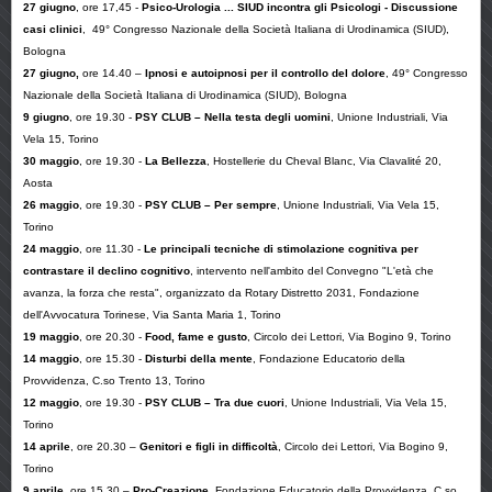
27 giugno
, ore 17,45 -
Psico-Urologia ...
SIUD incontra gli Psicologi - Discussione
casi clinici
,
49° Congresso Nazionale della Società Italiana di Urodinamica (SIUD),
Bologna
27 giugno,
ore 14.40 –
Ipnosi e autoipnosi per il controllo del dolore
, 49° Congresso
Nazionale della Società Italiana di Urodinamica (SIUD), Bologna
9 giugno
, ore 19.30 -
PSY CLUB – Nella testa degli uomini
, Unione Industriali, Via
Vela 15, Torino
30 maggio
, ore 19.30 -
La Bellezza
, Hostellerie du Cheval Blanc, Via Clavalité 20,
Aosta
26 maggio
, ore 19.30 -
PSY CLUB – Per sempre
, Unione Industriali, Via Vela 15,
Torino
24 maggio
, ore 11.30 -
Le principali tecniche di stimolazione cognitiva per
contrastare il declino cognitivo
, intervento nell'ambito del Convegno "L'età che
avanza, la forza che resta", organizzato da Rotary Distretto 2031, Fondazione
dell'Avvocatura Torinese, Via Santa Maria 1, Torino
19 maggio
, ore 20.30 -
Food, fame e gusto
, Circolo dei Lettori, Via Bogino 9, Torin
o
14 maggio
, ore 15.30 -
Disturbi della mente
, Fondazione Educatorio della
Provvidenza, C.so Trento 13, Torino
12 maggio
, ore 19.30 -
PSY CLUB – Tra due cuori
, Unione Industriali, Via Vela 15,
Torino
14 aprile
, ore 20.30 –
Genitori e figli in difficoltà
, Circolo dei Lettori, Via Bogino 9,
Torino
9 aprile
, ore 15.30 –
Pro-Creazione
, Fondazione Educatorio della Provvidenza, C.so