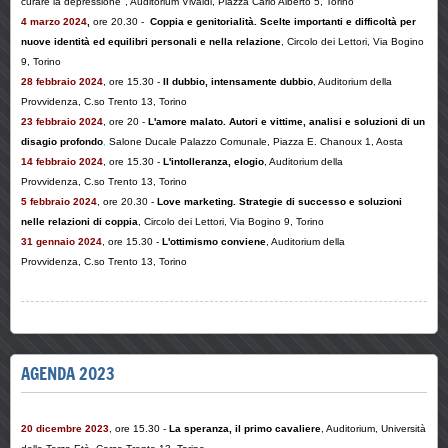
curare la depressione", Auditorium Vivaldi, Piazza Carlo Alberto 5, Torino
4 marzo 2024
,
ore 20.30 -
Coppia e genitorialità. Scelte importanti e difficoltà per
nuove identità ed equilibri personali e nella relazione
,
Circolo dei Lettori, Via Bogino
9, Torino
28 febbraio 2024
, ore 15.30 -
Il dubbio, intensamente dubbio
, Auditorium della
Provvidenza,
C.so Trento
13, Torino
23 febbraio 2024
, ore 20 -
L'amore malato.
Autori e vittime, analisi e soluzioni di un
disagio profondo
,
Salone Ducale Palazzo Comunale, Piazza E. Chanoux 1, Aosta
14 febbraio 2024
, ore 15.30 -
L'intolleranza, elogio
, Auditorium della
Provvidenza,
C.so Trento
13, Torino
5 febbraio 2024
, ore 20.30 -
Love marketing. Strategie di successo e soluzioni
nelle relazioni di coppia
, Circolo dei Lettori, Via Bogino 9, Torino
31 gennaio 2024
, ore 15.30 -
L'ottimismo conviene
, Auditorium della
Provvidenza,
C.so Trento
13, Torino
AGENDA 2023
20 dicembre 2023
, ore 15.30 -
La speranza, il primo cavaliere
, Auditorium, Università