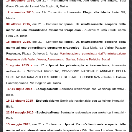
10 novembre 2015
, ore 21
-
Parliamone insieme: Alle donne che amano.
Sala
Gioco Circolo dei Lettori, Via Bogino 9, Torino
7 novembre 2015
,
ore 12- Convention - Intervento:
Elogio alla fiducia
.
Hotel
NH,
Mestre
30 ottobre 2015
,
ore 21 - Conferenza
:
Ipnosi. Da un'affascinante scoperta della
mente ad uno straordinario strumento terapeutico
-
Auditorium Città Studi, Corso
Pella 2/b, Biella
15 ottobre 2015
,
ore 21 - Conferenza:
Ipnosi. Da un'affascinante scoperta della
mente ad uno straordinario strumento terapeutico
-
Sala Maria Ida Viglino Palazzo
Regionale, Piazza Deffeyes 1, Aosta.
Manifestazione patrocinata dall’Amministrazione
Regionale della Valle d’Aosta, Assessorato Sanità, Salute e Politiche Sociali
1 agosto 2015
-
ore 17 -
Ipnosi fra psicoterapia e trascendenza
, intervento
nell'ambito di "MEDICINA PROIBITA", CONVEGNO NAZIONALE ANNUALE DELLA
SOCIETA' ITALIANA PER LO STUDIO DEGLI STATI DI COSCIENZA - Centro di Cultura
Contemporanea, Via Bogetto 4C, Torino
17-19 luglio 2015
-
EcologicaMente
S
eminario residenziale con workshop interattivi
-
Biella
19-21 giugno 2015
-
EcologicaMente
S
eminario residenziale con workshop interattivi
-
Biella
22-24 maggio 2015
-
EcologicaMente
S
eminario residenziale con workshop interattivi
-
Biella
15 maggio 2015
,
ore 21
-
Conferenza
:
Ipnosi. Da un'affascinante scoperta della
mente ad uno straordinario strumento terapeutico
-
Villa Garnero Location,
Saluzzo