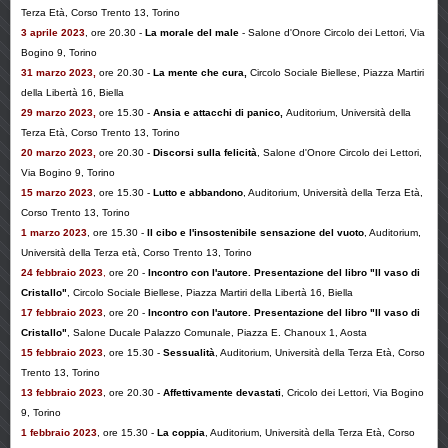
Terza Età, Corso Trento 13, Torino
3 aprile 2023
, ore 20.30 -
La morale del male
-
Salone d'Onore Circolo dei Lettori, Via
Bogino 9, Torino
31 marzo 2023,
ore 20.30 -
La mente che cura,
Circolo Sociale Biellese, Piazza Martiri
della Libertà 16, Biella
29 marzo 2023,
ore 15.30 -
Ansia e attacchi di panico,
Auditorium, Università della
Terza Età, Corso Trento 13, Torino
20 marzo 2023,
ore 20.30 -
Discorsi sulla felicità
, Salone d'Onore Circolo dei Lettori,
Via Bogino 9, Torino
15 marzo 2023
, ore 15.30 -
Lutto e abbandono
, Auditorium, Università della Terza Età,
Corso Trento 13, Torino
1 marzo 2023
, ore 15.30 -
Il cibo e l'insostenibile sensazione del vuoto
, Auditorium,
Università della Terza età, Corso Trento 13, Torino
24 febbraio 2023
,
ore 20 -
Incontro con l'autore. Presentazione del libro "Il vaso di
Cristallo"
, Circolo Sociale Biellese, Piazza Martiri della Libertà 16, Biella
17 febbraio 2023
, ore 20 -
Incontro con l'autore. Presentazione del libro "Il vaso di
Cristallo"
, Salone Ducale Palazzo Comunale, Piazza E. Chanoux 1, Aosta
15 febbraio 2023
, ore 15.30 -
Sessualità
, Auditorium, Università della Terza Età, Corso
Trento 13, Torino
13 febbraio 2023
, ore 20.30 -
Affettivamente devastati
, Cricolo dei Lettori, Via Bogino
9, Torino
1 febbraio 2023
, ore 15.30 -
La coppia
, Auditorium, Università della Terza Età, Corso