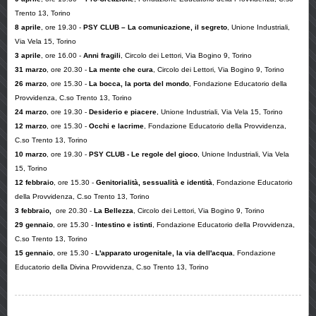
Trento 13, Torino
8 aprile
, ore 19.30 -
PSY CLUB – La comunicazione, il segreto
, Unione Industriali,
Via Vela 15, Torino
3 aprile
, ore 16.00 -
Anni fragili
, Circolo dei Lettori, Via Bogino 9, Torino
31 marzo
, ore 20.30 -
La mente che cura
, Circolo dei Lettori, Via Bogino 9, Torino
26 marzo
, ore 15.30 -
La bocca, la porta del mondo
, Fondazione Educatorio della
Provvidenza, C.so Trento 13, Torino
24 marzo
, ore 19.30 -
Desiderio e piacere
, Unione Industriali, Via Vela 15, Torino
12 marzo
, ore 15.30 -
Occhi e lacrime
, Fondazione Educatorio della Provvidenza,
C.so Trento 13, Torino
10 marzo
, ore 19.30 -
PSY CLUB - Le regole del gioco
, Unione Industriali, Via Vela
15, Torino
12 febbraio
, ore 15.30 -
Genitorialità, sessualità e identità
, Fondazione Educatorio
della Provvidenza, C.so Trento 13, Torino
3 febbraio,
ore 20.30 -
La Bellezza
, Circolo dei Lettori, Via Bogino 9, Torino
29 gennaio
, ore 15.30
-
Intestino e istinti
, Fondazione Educatorio della Provvidenza,
C.so Trento 13, Torino
15 gennaio
, ore 15.30 -
L'apparato urogenitale, la via dell'acqua
, Fondazione
Educatorio della Divina Provvidenza, C.so Trento 13, Torino