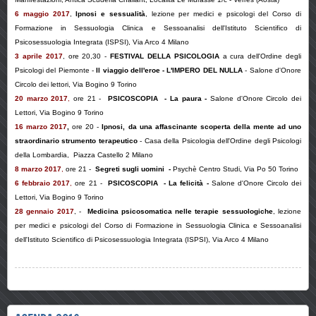
6 maggio 2017
,
Ipnosi e sessualità
, lezione per medici e psicologi del
Corso di
Formazione in Sessuologia Clinica e Sessoanalisi
dell'Istituto Scientifico di
Psicosessuologia Integrata (ISPSI), Via Arco 4 Milano
3 aprile 2017
, ore 20,30 -
FESTIVAL DELLA PSICOLOGIA
a cura dell'Ordine degli
Psicologi del Piemonte -
Il viaggio dell'eroe - L'IMPERO DEL NULLA
- Salone d'Onore
Circolo dei lettori, Via Bogino 9 Torino
20 marzo 2017
,
ore 21
-
PSICOSCOPIA
- La paura
-
Salone d'Onore Circolo dei
Lettori, Via Bogino 9 Torino
16 marzo 2017
,
ore 20 -
Ipnosi, da una affascinante scoperta della mente ad uno
straordinario strumento terapeutico
- Casa della Psicologia dell'Ordine degli Psicologi
della Lombardia, Piazza Castello 2 Milano
8 marzo 2017
,
ore 21
-
Segreti sugli uomini
-
Psychè Centro Studi, Via Po 50 Torino
6 febbraio 2017
,
ore 21
-
PSICOSCOPIA
- La felicità
-
Salone d'Onore Circolo dei
Lettori, Via Bogino 9 Torino
28 gennaio 2017
, -
Medicina psicosomatica nelle terapie sessuologiche
, lezione
per medici e psicologi del
Corso di Formazione in Sessuologia Clinica e Sessoanalisi
dell'Istituto Scientifico di Psicosessuologia Integrata (ISPSI), Via Arco 4 Milano