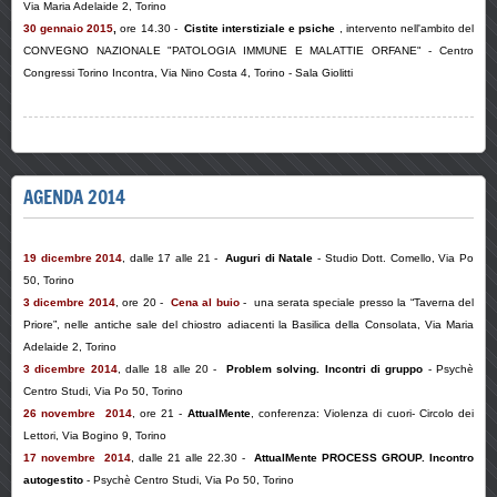
Via Maria Adelaide 2, Torino
30
gennaio 2015
,
ore 14.30 -
Cistite interstiziale e psiche
, intervento nell'ambito del
CONVEGNO NAZIONALE "PATOLOGIA IMMUNE E MALATTIE ORFANE" - Centro
Congressi Torino Incontra, Via Nino Costa 4, Torino - Sala Giolitti
AGENDA 2014
19 dicembre 2014
, dalle 17 alle 21 -
Auguri di Natale
- Studio Dott. Comello, Via Po
50, Torino
3 dicembre 2014
, ore 20 -
Cena al buio
- una serata speciale presso la “Taverna del
Priore”, nelle antiche sale del chiostro adiacenti la Basilica della Consolata, Via Maria
Adelaide 2, Torino
3 dicembre 2014
, dalle 18 alle 20 -
Problem solving. Incontri di gruppo
- Psychè
Centro Studi, Via Po 50, Torino
26 novembre 2014
, ore 21 -
AttualMente
, conferenza:
Violenza di cuori
- Circolo dei
Lettori, Via Bogino 9, Torino
17 novembre 2014
, dalle 21 alle 22.30 -
AttualMente PROCESS GROUP. Incontro
autogestito
- Psychè Centro Studi, Via Po 50, Torino