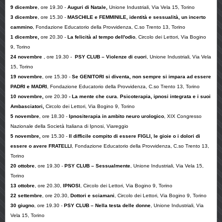
9 dicembre
, ore 19.30 -
Auguri di Natale,
Unione Industriali, Via Vela 15, Torino
3 dicembre
, ore 15.30 -
MASCHILE e FEMMINILE, identità e sessualità, un incerto
cammino
, Fondazione Educatorio della Provvidenza, C.so Trento 13, Torino
1 dicembre,
ore 20.30 -
La felicità al tempo dell'odio
, Circolo dei Lettori, Via Bogino
9, Torino
24
novembre
, ore 19.30 -
PSY CLUB – Violenze di cuori
,
Unione Industriali, Via Vela
15, Torino
19 novembre
,
ore 15.30
-
Se GENITORI si diventa, non sempre si impara ad essere
PADRI e MADRI
, Fondazione Educatorio della Provvidenza, C.so Trento 13, Torino
10 novembre,
ore 20.30
- La mente che cura. Psicoterapia, ipnosi integrata e i suoi
Ambasciatori,
Circolo dei Lettori, Via Bogino 9, Torino
5 novembre
, ore 18.30 -
Ipnositerapia in ambito neuro urologico
, XIX Congresso
Nazionale della Società Italiana di Ipnosi, Viareggio
5 novembre,
ore 15.30 -
Il difficile compito di essere FIGLI, le gioie o i dolori di
essere o avere FRATELLI
,
Fondazione Educatorio della Provvidenza,
C.so Trento 13,
Torino
20 ottobre
, ore 19.30 -
PSY CLUB – Sessualmente
, Unione Industriali, Via Vela 15,
Torino
13 ottobre
, ore 20.30,
IPNOSI
, Circolo dei Lettori, Via Bogino 9, Torino
22 settembre
, ore 20.30,
Dottori e sciamani
, Circolo dei Lettori, Via Bogino 9, Torino
30 giugno
, ore 19.30 -
PSY CLUB – Nella testa delle donne
, Unione Industriali, Via
Vela 15, Torino