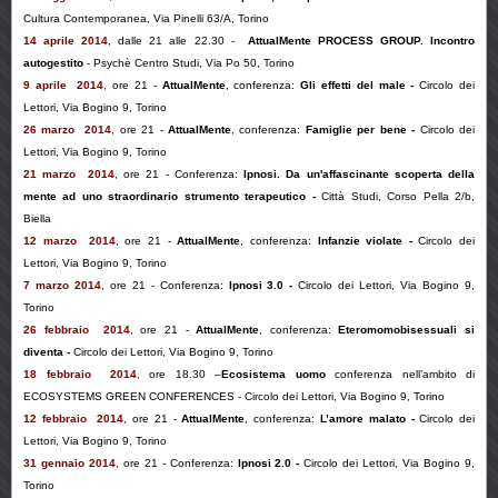
Cultura Contemporanea, Via Pinelli 63/A, Torino
14 aprile 2014
, dalle 21 alle 22.30 -
AttualMente PROCESS GROUP. Incontro
autogestito
- Psychè Centro Studi, Via Po 50, Torino
9 aprile 2014
,
ore 21
-
AttualMente
, conferenza:
Gli effetti del male -
Circolo dei
Lettori, Via Bogino 9, Torino
26 marzo 2014
,
ore 21
-
AttualMente
, conferenza:
Famiglie per bene -
Circolo dei
Lettori, Via Bogino 9, Torino
21 marzo 2014
,
ore 21
-
Conferenza
:
Ipnosi. Da un'affascinante scoperta della
mente ad uno straordinario strumento terapeutico -
Città Studi, Corso Pella 2/b,
Biella
12 marzo 2014
,
ore 21
-
AttualMente
, conferenza:
Infanzie violate -
Circolo dei
Lettori, Via Bogino 9, Torino
7 marzo 2014
,
ore 21
-
Conferenza:
Ipnosi 3.0 -
Circolo dei Lettori, Via Bogino 9,
Torino
26 febbraio 2014
,
ore 21
-
AttualMente
, conferenza:
Eteromomobisessuali si
diventa -
Circolo dei Lettori, Via Bogino 9, Torino
18 febbraio
2014
,
ore 18.30
–
Ecosistema uomo
conferenza nell’ambito di
ECOSYSTEMS GREEN CONFERENCES - Circolo dei Lettori, Via Bogino 9, Torino
12 febbraio 2014
,
ore 21
-
AttualMente
, conferenza:
L’amore malato -
Circolo dei
Lettori, Via Bogino 9, Torino
31 gennaio 2014
,
ore 21
-
Conferenza:
Ipnosi 2.0 -
Circolo dei Lettori, Via Bogino 9,
Torino