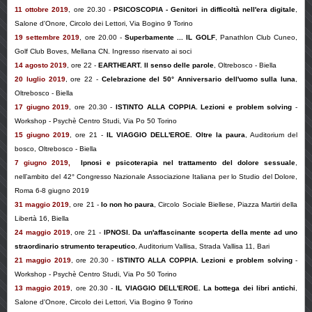
11 ottobre 2019
, ore 20.30 -
PSICOSCOPIA - Genitori in difficoltà nell'era digitale
,
Salone d'Onore, Circolo dei Lettori, Via Bogino 9 Torino
19 settembre 2019
, ore 20.00 -
Superbamente ... IL GOLF
, Panathlon Club Cuneo,
Golf Club Boves, Mellana CN. Ingresso riservato ai soci
14 agosto 2019
, ore 22 -
EARTHEART. Il senso delle parole
, Oltrebosco - Biella
20 luglio 2019
, ore 22 -
Celebrazione del 50° Anniversario dell'uomo sulla luna
,
Oltrebosco - Biella
17 giugno 2019
, ore 20.30 -
ISTINTO ALLA COPPIA. Lezioni e problem solving
-
Workshop - Psychè Centro Studi, Via Po 50 Torino
15 giugno 2019
, ore 21 -
IL VIAGGIO DELL'EROE. Oltre la paura
, Auditorium del
bosco, Oltrebosco - Biella
7 giugno 2019,
Ipnosi e psicoterapia nel trattamento del dolore sessuale
,
nell’ambito del 42° Congresso Nazionale Associazione Italiana per lo Studio del Dolore,
Roma 6-8 giugno 2019
31 maggio 2019
, ore 21 -
Io non ho paura
, Circolo Sociale Biellese, Piazza Martiri della
Libertà 16, Biella
24 maggio 2019
, ore 21 -
IPNOSI. Da un'affascinante scoperta della mente ad uno
straordinario strumento terapeutico
, Auditorium Vallisa, Strada Vallisa 11, Bari
21 maggio 2019
, ore 20.30 -
ISTINTO ALLA COPPIA. Lezioni e problem solving
-
Workshop - Psychè Centro Studi, Via Po 50 Torino
13 maggio 2019
, ore 20.30 -
IL VIAGGIO DELL'EROE. La bottega dei libri antichi
,
Salone d'Onore, Circolo dei Lettori, Via Bogino 9 Torino