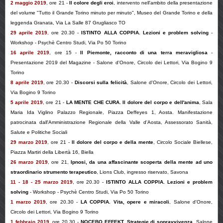
2 maggio 2019
, ore 21 -
Il colore degli eroi
, intervento nell'ambito della presentazione
del volume "
Tutto il Grande Torino minuto per minuto
", Museo del Grande Torino e della
leggenda Granata, Via La Salle 87 Grugliasco TO
29 aprile 2019
,
ore 20.30 -
ISTINTO ALLA COPPIA. Lezioni e problem solving
-
Workshop - Psychè Centro Studi, Via Po 50 Torino
16 aprile 2019
, ore 15 -
Il Piemonte, racconto di una terra meravigliosa
-
Presentazione 2019 del Magazine -
Salone d'Onore, Circolo dei Lettori, Via Bogino 9
Torino
8 aprile 2019
, ore 20.30 -
Discorsi sulla felicità
, Salone d'Onore, Circolo dei Lettori,
Via Bogino 9 Torino
5 aprile 2019
, ore 21 -
LA MENTE CHE CURA. Il dolore del corpo e dell'anima
, Sala
Maria Ida Viglino Palazzo Regionale, Piazza Deffeyes 1, Aosta.
Manifestazione
patrocinata dall'Amministrazione Regionale della Valle d'Aosta, Assessorato Sanità,
Salute e Politiche Sociali
29 marzo 2019
, ore 21 -
Il dolore del corpo e della mente
, Circolo Sociale Biellese,
Piazza Martiri della Libertà 16, Biella
26 marzo 2019
, ore 21,
Ipnosi, da una affascinante scoperta della mente ad uno
straordinario strumento terapeutico
, Lions Club, ingresso riservato, Savona
11 - 18 - 25 marzo 2019
, ore 20.30 -
ISTINTO ALLA COPPIA. Lezioni e problem
solving
- Workshop - Psychè Centro Studi, Via Po 50 Torino
1 marzo 2019
, ore 20.30 -
LA COPPIA. Vita, opere e miracoli
, Salone d'Onore,
Circolo dei Lettori, Via Bogino 9 Torino
1 febbraio 2019
, ore 20.30 -
NOCEBO EFFEKT. Strategie di sopravvivenza
, Salone