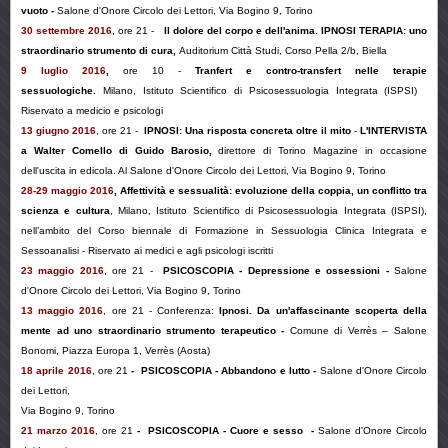
vuoto
-
Salone d'Onore Circolo dei Lettori, Via Bogino 9, Torino
30 settembre 2016
, ore 21 -
Il dolore del corpo e dell'anima. IPNOSI TERAPIA: uno
straordinario strumento di cura
,
Auditorium Città Studi, Corso Pella 2/b, Biella
9 luglio 2016
,
ore 10 -
Tranfert e contro-transfert nelle terapie
sessuologiche.
Milano, Istituto Scientifico di Psicosessuologia Integrata (ISPSI)
Riservato a medicio e psicologi
13 giugno 2016
, ore 21 -
IPNOSI: Una risposta concreta oltre il mito
-
L'INTERVISTA
a Walter Comello di Guido Barosio,
direttore di Torino Magazine in occasione
dell'uscita in edicola. Al Salone d'Onore Circolo dei Lettori, Via Bogino 9, Torino
28-29 maggio 2016
, Affettività e sessualità: evoluzione della coppia, un conflitto tra
scienza e cultura
, Milano, Istituto Scientifico di Psicosessuologia Integrata (ISPSI),
nell’ambito del
Corso biennale di Formazione in Sessuologia Clinica Integrata e
Sessoanalisi
- Riservato ai medici e agli psicologi iscritti
23 maggio 2016
,
ore 21
-
PSICOSCOPIA - Depressione e ossessioni -
Salone
d'Onore Circolo dei Lettori, Via Bogino 9, Torino
13 maggio 2016
, ore 21 - Conferenza:
Ipnosi. Da un'affascinante scoperta della
mente ad uno straordinario strumento terapeutico -
Comune di Verrès – Salone
Bonomi, Piazza Europa 1, Verrès (Aosta)
18 aprile 2016
, ore 21
-
PSICOSCOPIA - Abbandono e lutto -
Salone d'Onore Circolo
dei Lettori,
Via Bogino 9, Torino
21 marzo 2016
, ore 21
-
PSICOSCOPIA - Cuore e sesso
-
Salone d'Onore Circolo