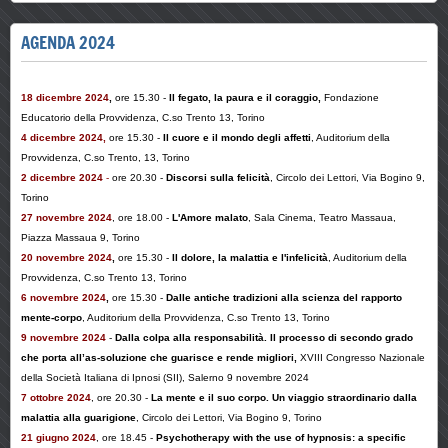
AGENDA 2024
18 dicembre
2024
,
ore 15.30 -
Il fegato, la paura e il coraggio,
Fondazione
Educatorio
della Provvidenza, C.so Trento 13, Torino
4 dicembre 2024,
ore 15.30 -
Il cuore e il mondo degli affetti
, Auditorium
della
Provvidenza
, C.so Trento, 13, Torino
2 dicembre 2024
-
ore 20.30 -
Discorsi sulla felicità
,
Circolo dei Lettori, Via Bogino 9,
Torino
27 novembre 2024
, ore 18.00 -
L'Amore malato
, Sala Cinema, Teatro Massaua,
Piazza Massaua 9, Torino
20 novembre
2024
,
ore 15.30 -
Il dolore, la malattia e l'infelicità
, Auditorium della
Provvidenza, C.so Trento 13, Torino
6 novembre
2024
,
ore 15.30 -
Dalle antiche tradizioni alla scienza del rapporto
mente-corpo
, Auditorium della Provvidenza, C.so Trento 13, Torino
9 novembre 2024
-
Dalla colpa alla responsabilità. Il processo di secondo grado
che porta all’
as-soluzione
che guarisce e rende migliori,
XVIII Congresso Nazionale
della Società Italiana di Ipnosi (SII), Salerno 9 novembre 2024
7 ottobre 2024
, ore 20.30 -
La mente e il suo corpo. Un viaggio straordinario dalla
malattia alla guarigione
,
Circolo dei Lettori, Via Bogino 9, Torino
21 giugno 2024
, ore 18.45 -
Psychotherapy with the use of hypnosis: a specific