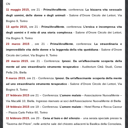
CN
11 maggio 2015
,
ore 21 -
PrimaVeraMente
, conferenza:
La bizzarra vita sessuale
degli uomini, delle donne e degli animali
- Salone d'Onore Circolo dei Lettori, Via
Bogino 9, Torino
13 aprile 2015
,
ore 21 -
PrimaVeraMente
, conferenza:
L'eroica e incompresa vita
degli uomini e il mito di una storia complessa
- Salone d'Onore Circolo dei Lettori,
Via Bogino 9, Torino
23 marzo 2015
,
ore 21 -
PrimaVeraMente
, conferenza:
La straordinaria e
imprevedibile vita delle donne e la leggenda della vita quotidiana
- Salone d'Onore
Circolo dei Lettori, Via Bogino 9, Torino
20 marzo 2015
,
ore 21
-
Conferenza
:
Ipnosi. Da un'affascinante scoperta della
mente ad uno straordinario strumento terapeutico
- Auditorium Città Studi, Corso
Pella 2/b, Biella
9 marzo 2015
,
ore 21
-
Conferenza:
Ipnosi. Da un'affascinante scoperta della mente
ad uno straordinario strumento terapeutico
- Salone d'Onore Circolo dei Lettori, Via
Bogino 9, Torino
27 febbraio 2015
ore 21
–
Conferenza:
L’amore malato
– Associazione NuovaMente –
Via Macallè 10, Biella. Ingresso riservato ai soci dell'Associazione NuovaMente di Biella
19 febbraio 2015
ore
19 –
Conferenza:
L’amore malato
– Hotel Roma e Rocca Cavour
– Piazza Carlo Felice 60, Torino
11 febbraio 2015
, ore 20 -
Cena al buio e del silenzio
- una serata speciale presso la
“Taverna del Priore”, nelle antiche sale del chiostro adiacenti la Basilica della Consolata,