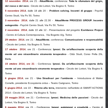
12 novembre 2014
, ore 21 -
AttualMente
, conferenza:
Tutte le sfumature del grigio,
del rosso e del nero
- Circolo dei Lettori, Via Bogino 9, Torino
5 novembre 2014
, dalle 18 alle 20 -
Problem solving. Incontri di gruppo
- Psychè
Centro Studi, Via Po 50, Torino
3 novembre 2014
, dalle 21 alle 22.30 -
AttualMente PROCESS GROUP. Incontro
autogestito
- Psychè Centro Studi, Via Po 50, Torino
2 novembre 2014
, dalle 10 alle 12 - Presentazione del progetto
Exeldance Project
- Centro di Cultura Contemporanea, Via Bogetto 4/g, Torino
29 ottobre 2014
,
ore 21
-
AttualMente
, conferenza:
Comunicazione e responsabilità
-
Circolo dei Lettori, Via Bogino 9, Torino
17 ottobre 2014
,
ore 21
-
Conferenza
:
Ipnosi. Da un'affascinante scoperta della
mente ad uno straordinario strumento terapeutico
- Città Studi, Corso Pella 2/b,
Biella
15 ottobre 2014, ore 21
-
Conferenza:
Ipnosi. Da un'affascinante scoperta della
mente ad uno straordinario strumento terapeutico -
Circolo dei Lettori, Via Bogino 9,
Torino
6 giugno 2014
,
ore 21
-
Uno Stradivari per l’ambiente
– Introduzione di Walter
Comello, presidente Ecosystems onlus – Teatro Carignano, Torino
6 giugno 2014
,
ore 10 -
Ritorno alla terra,
intervento nell'ambito di SMART ACTIONS
2014
-
Circolo dei Lettori, Via Bogino 9, Torino
29 maggio 2014
,
ore 21
-
Conferenza:
Ipnosi. Medicina delle passioni
- Circolo dei
Lettori, Via Bogino 9, Torino
6 maggio 2014
,
ore 21
-
Conferenza:
Ipnosi, autoipnosi e creatività –
Centro di