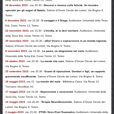
della Terza Età, Corso Trento 13, Torino
18 dicembre 2023
-
ore 20.30
-
Discorsi e musica sulla felicità. Un incontro
speciale per gli auguri di Natale
,
Salone d'Onore Circolo dei Lettori, Via Bogino 9,
Torino
6 dicembre 2023
, ore 15.30 -
Il coraggio e il Drago
, Auditorium, Università della Terza
Età, Corso Trento 13, Torino
22 novembre 2023
, ore 15.30 -
L'invidia, te la devi meritare
, Auditorium, Università
della Terza Età, Corso Trento 13, Torino
20 novembre 2023
- ore 20.30
-
oDio! Vivere e sopravvivere in un mondo ingiusto
,
Salone d'Onore Circolo dei Lettori, Via Bogino 9, Torino
8 novembre 2023
, ore 15.30 -
La paura, un ologramma nel cielo
, Auditorium,
Università della Terza Età, Corso Trento 13, Torino
24 ottobre 2023
-
ore 20.30
-
La mente che cura
, Salone d'Onore Circolo dei Lettori,
Via Bogino 9, Torino
25 settembre 2023
- ore 20.30 -
Esami di riparazione. Genitori e figli, un rapporto
gravemente insufficiente
, Salone d'Onore Circolo dei Lettori, Via Bogino 9, Torino
18 maggio 2023,
ore 21 -
La morale del male
- Biblioteca Civica, Via Roma 13,
Tronzano Vercellese VC
17
maggio 2023
,
ore 15.30 -
Depressione e ossessioni
, Auditorium,
Università della
Terza Età, Corso Trento 13, Torino
10 maggio 2023
- ore 20.30 -
Terapia NeuroSensoriale
,
Salone d'Onore Circolo dei
Lettori, Via Bogino 9, Torino
3 maggio 2023
,
ore 15.30 -
PTSD. Strss Post Traumatico
,
Auditorium, Università della