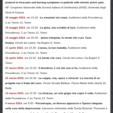
protocol to treat pain and burning symptoms in patients with chronic pelvic pain
,
48° Congresso Nazionale della Società Italiana di Urodinamica (SIUD), Università degli
Studi di Catania
29 maggio
2024
, ore 15.30 -
Le emozioni nel corpo
, Auditorium della Provvidenza,
C.so Trento 13, Torino
15
maggio 2024
,
ore 15.30 -
La gioia, una scintilla di luce
, Auditorium della
Provvidenza
,
C.so Trento
13, Torino
13
maggio 2024
, ore 20.30 -
Ipnosi integrata, la mente che cura. Case
history.
Circolo dei Lettori, Via Bogino 9, Torino
17 aprile 2024
,
ore 15.30 -
L'ansia, la non malattia
,
Auditorium della
Provvidenza,
C.so Trento
13, Torino
15 aprile 2024
, ore 20.30 -
La mente che cura
,
Circolo dei Lettori, Via Bogino 9,
Torino
27
marzo 2024,
ore 15.30 -
Il desiderio, è ciò che non si ha
,
Auditorium della
Provvidenza,
C.so Trento
13, Torino
22
marzo 2024,
ore 20.30 -
La coppia, vita, opere e miracoli. La riuscita di un
progetto non è frutto del caso
, Circolo Sociale Biellese, Piazza Martiri della Libertà 16,
Biella
13 marzo 2024
, ore 15.30 -
La tristezza, un velo grigio che copre il volto
, Auditorium
della Provvidenza,
C.so Trento
13, Torino
9 marzo 2024
, ore 9.00 -
Psicoterapia, un diverso approccio e l'ipnosi integrata
nella cura della depressione
,
intervento nell'ambito della
Tavola Rotonda
"
Prevenire e