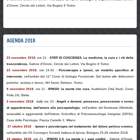
d'Onore, Circolo dei Lettori, Via Bogino 9 Torino
AGENDA 2018
23 novembre 2018
, ore 21 -
STATI DI COSCIENZA. La medicina, la cura e i riti della
trascendenza
, Salone d'Onore, Circolo dei Lettori, Via Bogino 9 Torino
23 novembre 2018
, ore 14.40
-
Psicoterapia e ipnosi, un modello specifico di
intervento
, nell’ambito del
12° Corso di Urologia Funzionale. Dal dolore alle disfunzioni
pelviche: andata e ritorno
, NH Santo Stefano, Torino
9 novembre 2018
, ore 21 -
IPNOSI: la mente che cura
, Auditorium Città Studi, Corso
Pella 2/b, Biella
3 novembre 2018
,
dalle ore 10 -
Angeli e demoni, possesso, possessione e senso
di appartenenza, dall'amore alla psicopatologia
, nell’ambito del Seminario
Affettività,
sessualità e aggressività
dell'Istituto Scientifico di Psicosessuologia Integrata (ISPSI),
Casa della Psicologia, Piazza Castello 2, Milano
27 ottobre 2018
-
Ipnosi e psicoterapia nel trattamento del dolore pelvico cronico
,
nell’ambito del XII Convegno Società Italiana di Ipnosi, Bologna 25-28 ottobre 2018
19 ottobre 2018
,
ore 21 -
IPNOSI 2.0. La mente e i suoi confini
-
Salone d'Onore
,