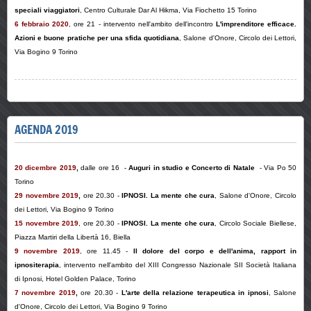
speciali viaggiatori
, Centro Culturale Dar Al Hikma, Via Fiochetto 15 Torino
6 febbraio 2020
, ore 21 - intervento nell'ambito dell'incontro
L'imprenditore efficace.
Azioni e buone pratiche per una sfida quotidiana
, Salone d'Onore, Circolo dei Lettori,
Via Bogino 9 Torino
AGENDA 2019
20 dicembre 2019
,
dalle ore 16 -
Auguri in studio e Concerto di Natale
- Via Po 50
Torino
29 novembre 2019
,
ore 20.30 -
IPNOSI. La mente che cura
,
Salone d'Onore, Circolo
dei Lettori, Via Bogino 9 Torino
15 novembre 2019
, ore 20.30 -
IPNOSI. La mente che cura
, Circolo Sociale Biellese,
Piazza Martiri della Libertà 16, Biella
9 novembre 2019
,
ore 11.45
-
Il dolore del corpo e dell'anima, rapport in
ipnositerapia
, intervento nell'ambito del XIII Congresso Nazionale SII Società Italiana
di Ipnosi, Hotel Golden Palace, Torino
7 novembre 2019
,
ore 20.30 -
L'arte della relazione terapeutica in ipnosi
,
Salone
d'Onore, Circolo dei Lettori, Via Bogino 9 Torino