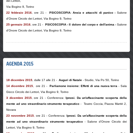
dei Lettori,
Via Bogino 9, Torino
22 febbraio 2016
, ore 21 -
PSICOSCOPIA: Ansia e attacchi di panico -
Salone
d'Onore Circolo dei Lettori, Via Bogino 9, Torino
25 gennaio 2016
,
ore 21
-
PSICOSCOPIA - Il dolore del corpo e dell'anima -
Salone
d'Onore Circolo dei Lettori, Via Bogino 9, Torino
AGENDA 2015
18 dicembre 2015
,
dalle 17 alle 21 -
Auguri di Natale
- Studio, Via Po 50, Torino
14 dicembre 2015
,
ore 21
-
Parliamone insieme: Effetti di una nuova terra
- Sala
Gioco Circolo dei Lettori, Via Bogino 9, Torino
3 dicembre 2015
,
ore 21
-
Conferenza:
Ipnosi. Da un'affascinante scoperta della
mente ad uno straordinario strumento terapeutico
- Teatro Coccia, Piazza Martiri 2,
Novara
23 novembre 2015
,
ore 21
-
Conferenza:
Ipnosi. Da un'affascinante scoperta della
mente ad uno straordinario strumento terapeutico
- Salone d'Onore Circolo dei
Lettori, Via Bogino 9, Torino