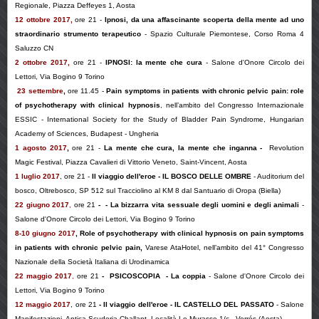
Regionale, Piazza Deffeyes 1, Aosta
12 ottobre 2017
,
ore 21
-
Ipnosi, da una affascinante scoperta della mente ad uno
straordinario strumento terapeutico
-
Spazio Culturale Piemontese, Corso Roma 4
Saluzzo CN
2 ottobre 2017
,
ore 21
-
IPNOSI: la mente che cura
-
Salone d'Onore Circolo dei
Lettori, Via Bogino 9 Torino
23 settembre
,
ore 11.45 -
Pain symptoms in patients with chronic pelvic pain: role
of psychotherapy with clinical hypnosis
, nell’ambito del Congresso Internazionale
ESSIC
-
International Society for the Study of Bladder Pain Syndrome,
Hungarian
Academy of Sciences, Budapest - Ungheria
1 agosto 2017
,
ore 21
-
La mente che cura, la mente che inganna
-
Revolution
Magic Festival, Piazza Cavalieri di Vittorio Veneto, Saint-Vincent, Aosta
1 luglio 2017
, ore 21
-
Il viaggio dell'eroe - IL BOSCO DELLE OMBRE
- Auditorium del
bosco, Oltrebosco, SP 512 sul Tracciolino al KM 8 dal Santuario di Oropa (Biella)
22 giugno 2017
,
ore 21
-
- La bizzarra vita sessuale degli uomini e degli animali
-
Salone d'Onore Circolo dei Lettori, Via Bogino 9 Torino
8-10 giugno 2017
,
Role of psychotherapy with clinical hypnosis on pain symptoms
in patients with chronic pelvic pain,
Varese AtaHotel, nell’ambito del
41° Congresso
Nazionale della Società Italiana di Urodinamica
22 maggio 2017
,
ore 21
-
PSICOSCOPIA
- La coppia
-
Salone d'Onore Circolo dei
Lettori, Via Bogino 9 Torino
12 maggio 2017
, ore 21
-
Il viaggio dell'eroe - IL CASTELLO DEL PASSATO
- Salone
Manifestazioni, Antica Scuderia Challant, Località Le Murasse 1/c - Verrés (Aosta)