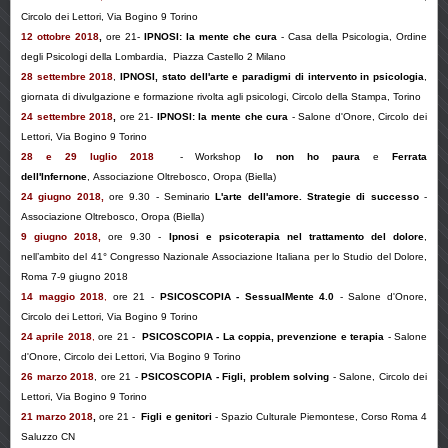
Circolo dei Lettori, Via Bogino 9 Torino
12 ottobre 2018
,
ore 21-
IPNOSI: la mente che cura
- Casa della Psicologia, Ordine
degli Psicologi della Lombardia, Piazza Castello 2 Milano
28 settembre 2018
,
IPNOSI, stato dell'arte e paradigmi di intervento in psicologia
,
giornata di divulgazione e formazione rivolta agli psicologi, Circolo della Stampa, Torino
24 settembre 2018
,
ore 21-
IPNOSI: la mente che cura
-
Salone d'Onore
, Circolo dei
Lettori,
Via Bogino 9 Torino
28 e 29 luglio 2018
-
Workshop
Io non ho paura
e
Ferrata
dell'Infernone
,
Associazione Oltrebo
sco, Oropa (Biella)
24 giugno 2018
,
ore 9.30 - Seminario
L'arte dell'amore. Strategie di successo
-
Associazione Oltrebo
sco, Oropa (Biella)
9 giugno 2018,
ore 9.30 -
Ipnosi e psicoterapia nel trattamento del dolore
,
nell’ambito del 41° Congresso Nazionale Associazione Italiana per lo Studio del Dolore,
Roma 7-9 giugno 2018
14 maggio 2018
,
ore 21 -
PSICOSCOPIA -
SessualMente 4.0
-
Salone d'Onore
,
Circolo dei Lettori, Via Bogino 9 Torino
24 aprile 2018
,
ore 21 -
PSICOSCOPIA - La coppia, prevenzione e terapia
-
Salone
d'Onore
, Circolo dei Lettori,
Via Bogino 9 Torino
26 marzo 2018
, ore 21 -
PSICOSCOPIA - Figli, problem solving
- Salone, Circolo dei
Lettori, Via Bogino 9 Torino
21 marzo 2018
,
ore 21 -
Figli e genitori
- Spazio Culturale Piemontese, Corso Roma 4
Saluzzo CN