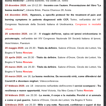
buona medicina"
,
Libreria Bardotto, Via Giolitti 18, Torino
19 dicembre 2020
, ore 10-12.30 -
Incontro con l'autore. Presentazione del libro "La
buona medicina",
Libreria Brivio, Piazza Chanoux 28, Aosta
4-6 dicembre 2020
,
Hypnosis, a specific protocol for the treatment of pain and
burning symptoms in patients diagnosed with CCP,
Torino, nell’ambito del
44°
Congresso Nazionale della Società Italiana di Urodinamica.
Congresso in modalità
virtuale
25 settembre 2020
, ore 16 -
Il viaggio dell'eroe, epica ed ipnosi ericksoniana in
psicoterapia
, nell'ambito del XIV Congresso Nazionale SII Società Italiana di Ipnosi,
Hotel Ariston, Paestum
20 maggio 2020
, ore 20.30 -
Titolo da definire
, Salone d'Onore, Circolo dei Lettori, Via
Bogino 9 Torino
Rinviato
15 aprile 2020
, ore 20.30 -
Titolo da definire
, Salone d'Onore, Circolo dei Lettori, Via
Bogino 9 Torino
Rinviato
25 marzo 2020
, ore 20.30 -
Titolo da definire
, Salone d'Onore, Circolo dei Lettori, Via
Bogino 9 Torino
Rinviato
20 marzo 2020
, ore 18,
La buona medicina. Da necessità virtù, come difendersi dal
Covid-19 e diventare migliori
, Videoconferenza
27 febbraio 2020
, ore 18 - intervento nell'ambito dell'incontro
I servizi scomparsi - Tra
resilienza e nuove opportunità
, Hotel Victoria, Via Nino Costa 4 Torino
Rinviato
18 febbraio 2020
, ore 20.30 -
La mente, il corpo e la malattia. Perchè ci si ammala
e come si può guarire
, Salone d'Onore, Circolo dei Lettori, Via Bogino 9 Torino
11febbraio 2020
, ore 20.30 -
Mille e una notte. Racconti, confidenze e sapori di due